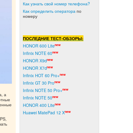
Как узнать свой номер телефона?
Как о
пределить оператора
по
номеру
ПОСЛЕДНИЕ ТЕСТ-ОБЗОРЫ:
new
HONOR 600 Lite
new
Infinix NOTE 60
new
HONOR X9d
new
HONOR X7d
new
Infinix HOT 60 Pro+
new
Infinix GT 30 Pro
new
Infinix NOTE 50 Pro+
, а
new
Infinix NOTE 50
ртные
ченные
new
HONOR 400 Lite
new
Huawei MatePad 12 X
GPS,
чать