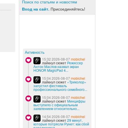
Поиск по статьям и новостям
Вход на сайт.
Присоединяйтесь!
Активность
15:32 2026-08-07
mobichel
лайкнул сюжет
Режиссер
Антон Маслов назвал экран
HONOR MagicPad 4...
15:04 2026-08-07
mobichel
лайкнул сюжет
«Триколор»
запустил фестиваль
профессионального семейного...
15:04 2026-08-07
mobichel
лайкнул сюжет
Минцифры
выступило с официальным
заявлением относительно...
14:54 2026-08-07
mobichel
лайкнул сюжет
29 минут,
которые потрясли Рунет: как сбой
парализовал...