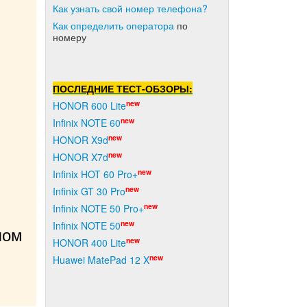
Как узнать свой номер телефона?
Как о
пределить оператора
по
номеру
ПОСЛЕДНИЕ ТЕСТ-ОБЗОРЫ:
new
HONOR 600 Lite
new
Infinix NOTE 60
new
HONOR X9d
new
HONOR X7d
new
Infinix HOT 60 Pro+
new
Infinix GT 30 Pro
new
Infinix NOTE 50 Pro+
new
Infinix NOTE 50
ом 
new
HONOR 400 Lite
new
Huawei MatePad 12 X