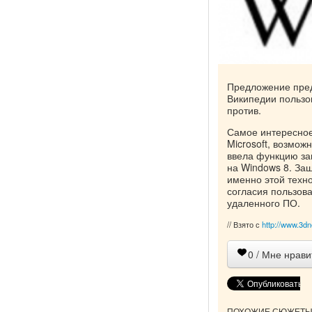
Предложение пред
Википедии пользов
против.
Самое интересное 
Microsoft, возмож
ввела функцию за
на Windows 8. За
именно этой техно
согласия пользов
удаленного ПО.
// Взято с
http://www.3dn
0
/ Мне нрави