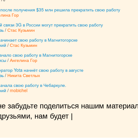
/ 6
 после получения $35 млн решила прекратить свою работу
елина Гор
 связи 3G в России могут прекратить свою работу
зь
/
Стас Кузьмин
ачинает свою работу в Магнитогорске
ний
/
Стас Кузьмин
ачало свою работу в Магнитогорске
исы
/
Ангелина Гор
атор Yota начнёт свою работу в августе
зь
/
Никита Светлых
ачала свою работу в Чебаркуле.
ний
/
mobichel
не забудьте поделиться нашим материал
рузьями, нам будет очень приятно!
|