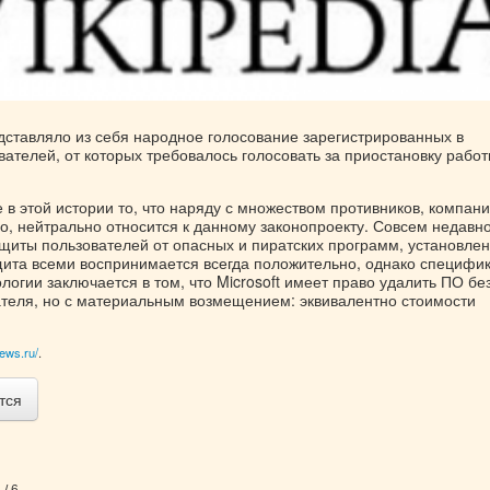
ставляло из себя народное голосование зарегистрированных в
ателей, от которых требовалось голосовать за приостановку рабо
в этой истории то, что наряду с множеством противников, компан
но, нейтрально относится к данному законопроекту. Совсем недавн
щиты пользователей от опасных и пиратских программ, установле
щита всеми воспринимается всегда положительно, однако специфи
логии заключается в том, что Microsoft имеет право удалить ПО бе
ателя, но с материальным возмещением: эквивалентно стоимости
ews.ru/
.
тся