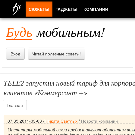
СЮЖЕТЫ
ГАДЖЕТЫ
КОМПАНИИ
ЛЮДИ
Будь
мобильным!
ПРИЛОЖЕНИЯ
Вход
Читай полезные советы!
TELE2 запустил новый тариф для корпор
клиентов «Коммерсант +»
Главная
07:35 2011-03-03
/
Никита Светлых
/
Новости компаний
Операторы мобильной связи предоставляют абонентам во
на общении не только между друзьями и родными, но также 