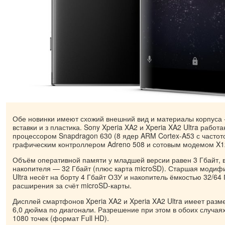
Обе новинки имеют схожий внешний вид и материалы корпуса -
вставки и з пластика. Sony Xperia XA2 и Xperia XA2 Ultra рабо
процессором Snapdragon 630 (8 ядер ARM Cortex-A53 с частото
графическим контроллером Adreno 508 и сотовым модемом X1
Объём оперативной памяти у младшей версии равен 3 Гбайт,
накопителя — 32 Гбайт (плюс карта microSD). Старшая модифи
Ultra несёт на борту 4 Гбайт ОЗУ и накопитель ёмкостью 32/64
расширения за счёт microSD-карты.
Дисплей смартфонов Xperia XA2 и Xperia XA2 Ultra имеет разме
6,0 дюйма по диагонали. Разрешение при этом в обоих случаях
1080 точек (формат Full HD).