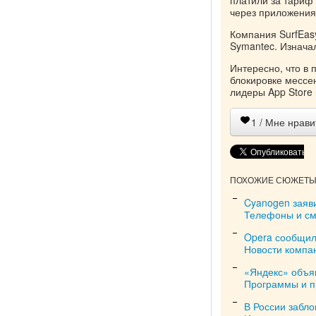
платили за тариф 
через приложения 
Компания SurfEas
Symantec. Изнача
Интересно, что в 
блокировке мессе
лидеры App Store 
1
/ Мне нрави
ПОХОЖИЕ СЮЖЕТЫ 
Cyanogen заяв
Телефоны и с
Opera сообщил
Новости компа
«Яндекс» объя
Программы и 
В России забл