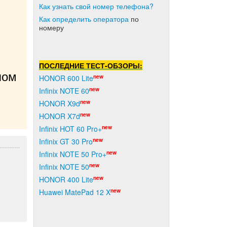
Как узнать свой номер телефона?
Как о
пределить оператора
по
номеру
ПОСЛЕДНИЕ ТЕСТ-ОБЗОРЫ:
ом 
new
HONOR 600 Lite
new
Infinix NOTE 60
new
HONOR X9d
new
HONOR X7d
new
Infinix HOT 60 Pro+
new
Infinix GT 30 Pro
new
Infinix NOTE 50 Pro+
new
Infinix NOTE 50
new
HONOR 400 Lite
new
Huawei MatePad 12 X