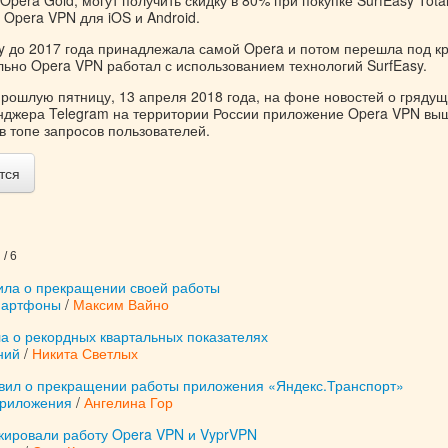
Opera Gold, могут получить скидку в 80% при покупке SurfEasy Tota
Opera VPN для iOS и Android.
y до 2017 года принадлежала самой Opera и потом перешла под к
льно Opera VPN работал с использованием технологий SurfEasy.
прошлую пятницу, 13 апреля 2018 года, на фоне новостей о гряду
нджера Telegram на территории России приложение Opera VPN вы
в топе запросов пользователей.
тся
/ 6
ила о прекращении своей работы
мартфоны
/
Максим Вайно
а о рекордных квартальных показателях
ний
/
Никита Светлых
вил о прекращении работы приложения «Яндекс.Транспорт»
приложения
/
Ангелина Гор
окировали работу Opera VPN и VyprVPN