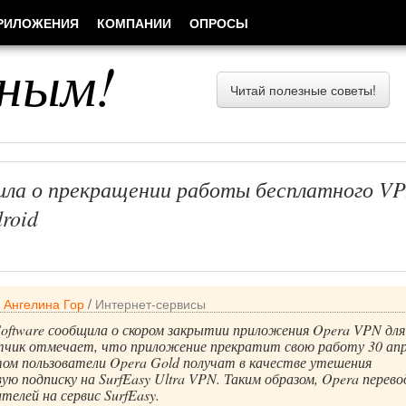
РИЛОЖЕНИЯ
КОМПАНИИ
ОПРОСЫ
ным!
Читай полезные советы!
ила о прекращении работы бесплатного V
droid
/
Ангелина Гор
/
Интернет-сервисы
oftware сообщила о скором закрытии приложения Opera VPN для
отчик отмечает, что приложение прекратит свою работу 30 апр
том пользователи Opera Gold получат в качестве утешения
ую подписку на SurfEasy Ultra VPN. Таким образом, Opera перев
телей на сервис SurfEasy.