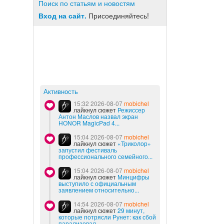
Поиск по статьям и новостям
Вход на сайт.
Присоединяйтесь!
Активность
15:32 2026-08-07
mobichel
лайкнул сюжет
Режиссер
Антон Маслов назвал экран
HONOR MagicPad 4...
15:04 2026-08-07
mobichel
лайкнул сюжет
«Триколор»
запустил фестиваль
профессионального семейного...
15:04 2026-08-07
mobichel
лайкнул сюжет
Минцифры
выступило с официальным
заявлением относительно...
14:54 2026-08-07
mobichel
лайкнул сюжет
29 минут,
которые потрясли Рунет: как сбой
парализовал...