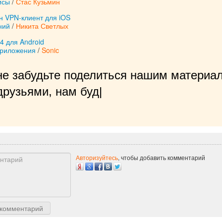
исы
/
Стас Кузьмин
н VPN-клиент для iOS
ний
/
Никита Светлых
4 для Android
приложения
/
Sonic
не забудьте поделиться нашим материал
рузьями, нам будет очень приятно
|
Авторизуйтесь
, чтобы добавить комментарий
 комментарий