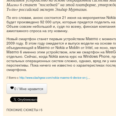
Maemo 6 станет "последней" на этой платформе, утверждае
Twitter российский эксперт Эльдар Муртазин.
По его словам, анонс состоится 21 июня на мероприятии Nokia 
будет произведено 92 000 штук, которые придется поделить на
Объем совсем небольшой и, судя по всему, финская компания
ажиотажного спроса на эту новинку.
Новый смартфон станет первым устройством Maemo с момента
2009 году. В этом году ожидается и выпуск модели на основе
объединяющей в Maemo от Nokia и Moblin от Intel, не ясно, яв
Maemo 6 именно этим устройством, или же смартфон на MeeGo
отдельно. Сейчас, когда Nokia взяла курс на Windows Phone, пр
остальных операционных систем сложно, однако, вряд ли у ни
перспективы. Пока ничего не известно о характеристиках пос
смартфона.
// Взято с
http://www.slashgear.com/nokia-maemo-6-device-on-j...
.
0
/ Мне нравится
ПОХОЖИЕ СЮЖЕТЫ / 6