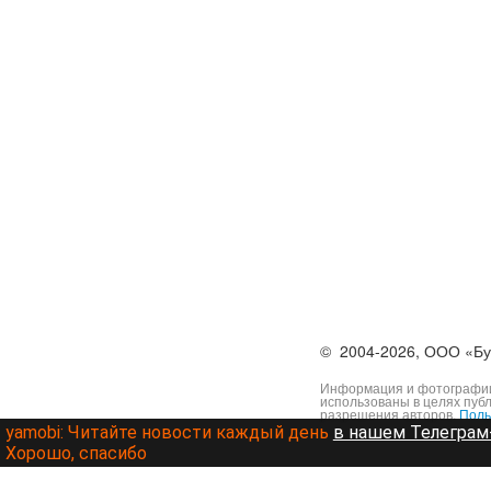
©
2004-2026,
ООО «Бу
Информация и фотографии,
использованы в целях пуб
разрешения авторов.
Поль
yamobi:
Читайте новости каждый день
в нашем Телеграм-
Хорошо, спасибо