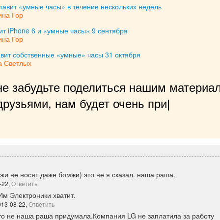
ставит «умные часы» в течение нескольких недель
ина Гор
ит iPhone 6 и «умные часы» 9 сентября
ина Гор
авит собственные «умные» часы 31 октября
а Светлых
не забудьте поделиться нашим материал
рузьями, нам будет очень приятно!
|
жи не носят даже бомжи) это не я сказал. наша раша.
-22,
Ответить
м Электроники хватит.
013-08-22,
Ответить
о не наша раша придумала.Компания LG не заплатила за работу