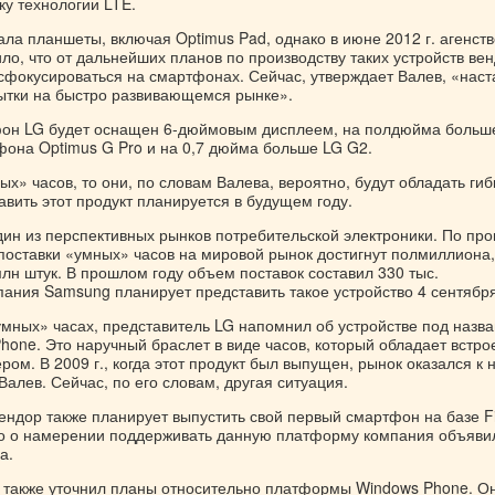
ку технологии LTE.
ла планшеты, включая Optimus Pad, однако в июне 2012 г. агенств
о, что от дальнейших планов по производству таких устройств ве
 сфокусироваться на смартфонах. Сейчас, утверждает Валев, «наст
ытки на быстро развивающемся рынке».
он LG будет оснащен 6-дюймовым дисплеем, на полдюйма больш
фона Optimus G Pro и на 0,7 дюйма больше LG G2.
ых» часов, то они, по словам Валева, вероятно, будут обладать ги
вить этот продукт планируется в будущем году.
ин из перспективных рынков потребительской электроники. По про
. поставки «умных» часов на мировой рынок достигнут полмиллиона,
 млн штук. В прошлом году объем поставок составил 330 тыс.
пания Samsung планирует представить такое устройство 4 сентября
умных» часах, представитель LG напомнил об устройстве под назв
hone. Это наручный браслет в виде часов, который обладает встр
ом. В 2009 г., когда этот продукт был выпущен, рынок оказался к 
 Валев. Сейчас, по его словам, другая ситуация.
вендор также планирует выпустить свой первый смартфон на базе Fi
о о намерении поддерживать данную платформу компания объяви
а.
 также уточнил планы относительно платформы Windows Phone. О