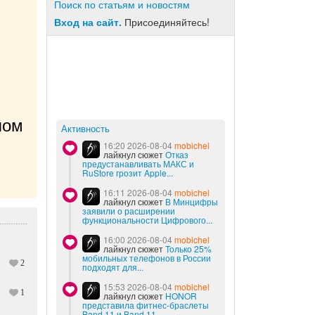
Поиск по статьям и новостям
Вход на сайт.
Присоединяйтесь!
ом 
Активность
16:20 2026-08-04
mobichel
лайкнул сюжет
Отказ
предустанавливать МАКС и
RuStore грозит Apple...
16:11 2026-08-04
mobichel
лайкнул сюжет
В Минцифры
заявили о расширении
функциональности Цифрового...
16:00 2026-08-04
mobichel
лайкнул сюжет
Только 25%
мобильных телефонов в России
2
подходят для...
15:53 2026-08-04
mobichel
1
лайкнул сюжет
HONOR
представила фитнес-браслеты
Band 11 и Band 11...