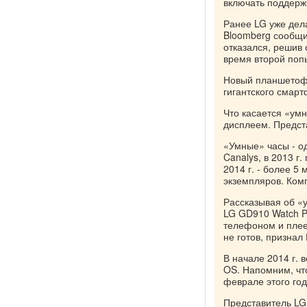
включать поддерж
Ранее LG уже дела
Bloomberg сообщил
отказался, решив
время второй поп
Новый планшетоф
гигантского смарт
Что касается «умн
дисплеем. Предста
«Умные» часы - од
Canalys, в 2013 г
2014 г. - более 5
экземпляров. Ком
Рассказывая об «
LG GD910 Watch P
телефоном и плеер
не готов, признал
В начале 2014 г. 
OS. Напомним, чт
феврале этого год
Представитель LG