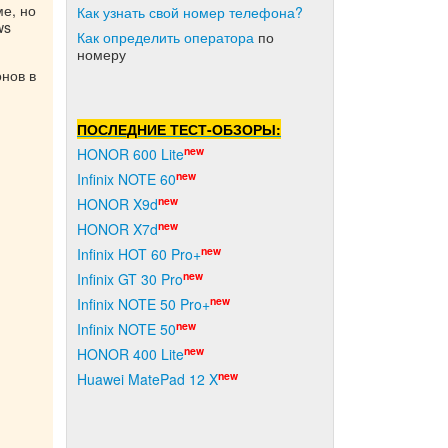
ме, но
Как узнать свой номер телефона?
ws
Как о
пределить оператора
по
номеру
нов в
ПОСЛЕДНИЕ ТЕСТ-ОБЗОРЫ:
new
HONOR 600 Lite
new
Infinix NOTE 60
new
HONOR X9d
new
HONOR X7d
new
Infinix HOT 60 Pro+
new
Infinix GT 30 Pro
new
Infinix NOTE 50 Pro+
new
Infinix NOTE 50
new
HONOR 400 Lite
new
Huawei MatePad 12 X