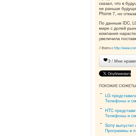
сказал, что в буд
не раньше будуще
Phone 7, но отказ
По данным IDC, L
мире с долей рынк
компания нарастил
увеличила поставк
// Взято с
http://www.cne
3
/ Мне нрави
ПОХОЖИЕ СЮЖЕТЫ 
LG представила
Телефоны и с
HTC представи
Телефоны и с
Sony выпустит 
Программы и 