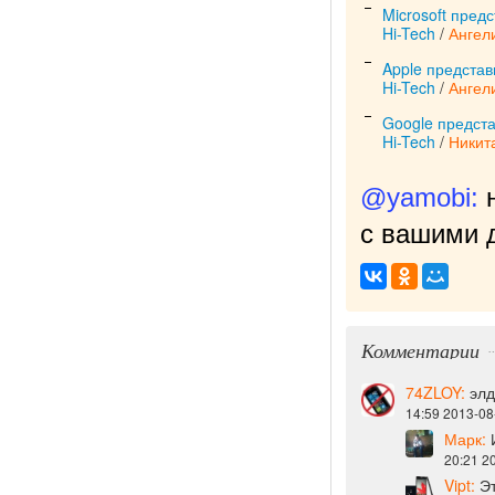
Microsoft пред
Hi-Tech
/
Ангел
Apple представ
Hi-Tech
/
Ангел
Google предст
Hi-Tech
/
Никит
@yamobi:
с вашими д
Комментарии
74ZLOY:
элд
14:59 2013-08
Марк:
И
20:21 2
Vipt:
Эт