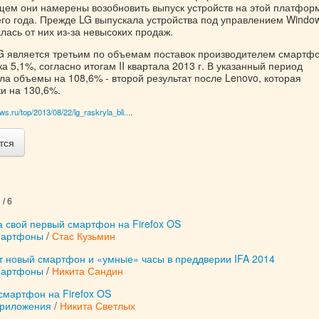
ущем они намерены возобновить выпуск устройств на этой платфор
го года. Прежде LG выпускала устройства под управлением Windo
алась от них из-за невысоких продаж.
G является третьим по объемам поставок производителем смартфо
а 5,1%, согласно итогам II квартала 2013 г. В указанный период
а объемы на 108,6% - второй результат после Lenovo, которая
и на 130,6%.
ws.ru/top/2013/08/22/lg_raskryla_bli...
.
тся
/ 6
 свой первый смартфон на Firefox OS
мартфоны
/
Стас Кузьмин
т новый смартфон и «умные» часы в преддверии IFA 2014
мартфоны
/
Никита Сандин
смартфон на Firefox OS
приложения
/
Никита Светлых