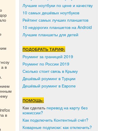
Лучшие ноутбуки по цене и качеству
о
10 самых дешёвых ноутбуков
ндор
Рейтинг самых лучших планшетов
ало
10 недорогих планшетов на Android
е
Лучшие планшеты для детей
бким
ПОДОБРАТЬ ТАРИФ:
Роуминг за границей 2019
гнозу
Роуминг по России 2019
 а в
Сколько стоит связь в Крыму
.
Дешёвый роуминг в Турции
Дешёвый роуминг в Европе
анием
оенным
нему
ПОМОЩЬ:
Как сделать
перевод на карту без
refox
комиссии?
ла в
Как подключить Контентный счёт?
Коварные подписки: как отключить?
н