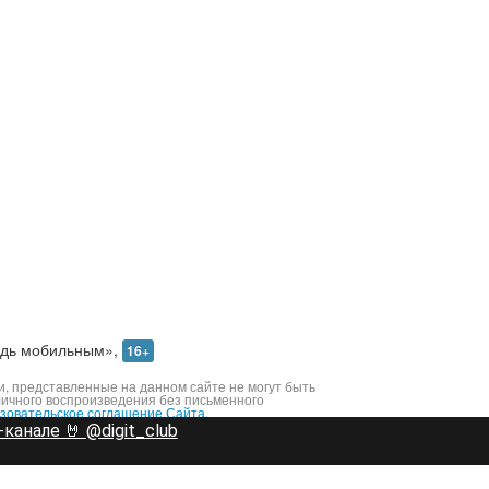
дь мобильным»,
16+
 представленные на данном сайте не могут быть
личного воспроизведения без письменного
зовательское соглашение Сайта.
канале 🤘 @digit_club