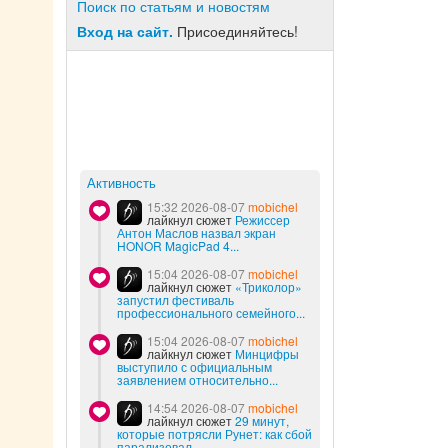
Поиск по статьям и новостям
Вход на сайт.
Присоединяйтесь!
Активность
15:32 2026-08-07
mobichel
лайкнул сюжет
Режиссер
Антон Маслов назвал экран
HONOR MagicPad 4...
15:04 2026-08-07
mobichel
лайкнул сюжет
«Триколор»
запустил фестиваль
профессионального семейного...
15:04 2026-08-07
mobichel
лайкнул сюжет
Минцифры
выступило с официальным
заявлением относительно...
14:54 2026-08-07
mobichel
лайкнул сюжет
29 минут,
которые потрясли Рунет: как сбой
парализовал...