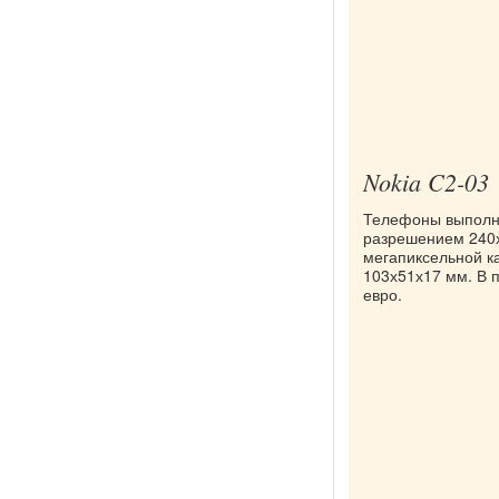
Nokia C2-03
Телефоны выполн
разрешением 240х
мегапиксельной к
103х51х17 мм. В п
евро.