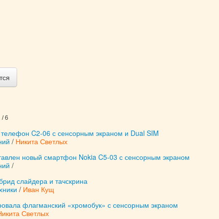
тся
/ 6
 телефон C2-06 с сенсорным экраном и Dual SIM
ний
/
Никита Светлых
тавлен новый смартфон Nokia C5-03 с сенсорным экраном
ний
/
ибрид слайдера и тачскрина
хники
/
Иван Кущ
ровала флагманский «хромобук» с сенсорным экраном
Никита Светлых