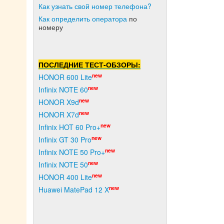
Как узнать свой номер телефона?
Как о
пределить оператора
по
номеру
ПОСЛЕДНИЕ ТЕСТ-ОБЗОРЫ:
new
HONOR 600 Lite
new
Infinix NOTE 60
new
HONOR X9d
new
HONOR X7d
new
Infinix HOT 60 Pro+
new
Infinix GT 30 Pro
new
Infinix NOTE 50 Pro+
new
Infinix NOTE 50
new
HONOR 400 Lite
new
Huawei MatePad 12 X