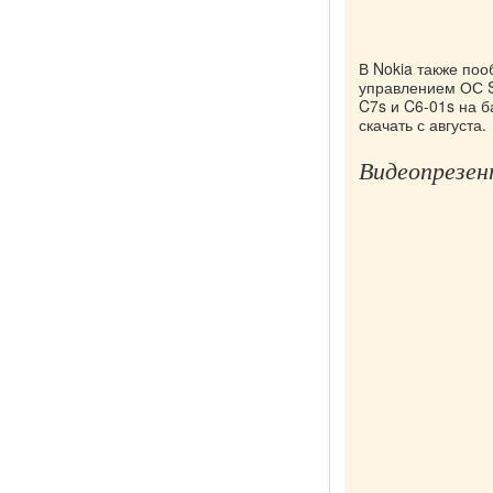
В Nokia также по
управлением ОС S
C7s и C6-01s на 
скачать с августа.
Видеопрезен