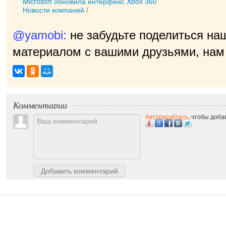
Microsoft обновила интерфейс Xbox 360
Новости компаний
/
@yamobi:
не забудьте поделиться на
материалом с вашими друзьями, нам 
Комментарии
Авторизуйтесь
, чтобы доб
Добавить комментарий