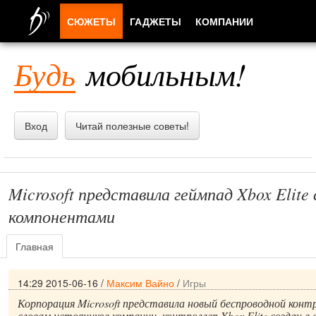
СЮЖЕТЫ
ГАДЖЕТЫ
КОМПАНИИ
ЛЮДИ
Будь
мобильным!
ПРИЛОЖЕНИЯ
Вход
Читай полезные советы!
Microsoft представила геймпад Xbox Elite
компонентами
Главная
14:29 2015-06-16
/
Максим Вайно
/
Игры
Корпорация Microsoft представила новый беспроводной контро
словам истояников компании, контроллер Xbox Elite создан в