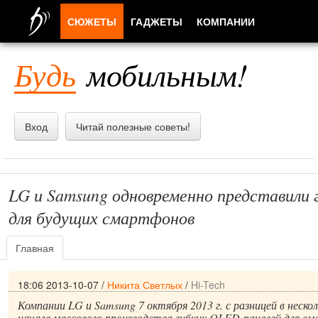
СЮЖЕТЫ
ГАДЖЕТЫ
КОМПАНИИ
ЛЮДИ
Будь
мобильным!
ПРИЛОЖЕНИЯ
Вход
Читай полезные советы!
LG и Samsung одновременно представили 
для будущих смартфонов
Главная
18:06 2013-10-07
/
Никита Светлых
/
Hi-Tech
Компании LG и Samsung 7 октября 2013 г. с разницей в неско
начале массового производства гибких OLED-панелей для с