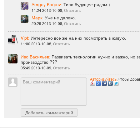
Марк:
Может и приживутся.
08:41 2013-10-08,
Ответить
Sergey Karpov:
Типа будущее рядом:)
11:24 2013-10-08,
Ответить
Марк:
Уже не далеко.
20:29 2013-10-08,
Ответить
Vipt:
Интересно все же на них посмотреть в живую.
11:00 2013-10-08,
Ответить
Иво Васильев:
Развивать технологии нужно и важно, но з
производство ???
05:49 2013-10-09,
Ответить
Авторизуйтесь
, чтобы доб
Добавить комментарий