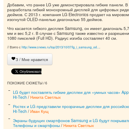
Добавим, что ранее LG уже демонстрировала гибкие панели. В 
разработала гибкий монохромный дисплей для цифровых ридер
дюймов. С 2013 г. компания LG Electronics продает на мировом
изогнутой OLED-панелью диагональю 55 дюймов.
Что касается гибкого дисплея Samsung, он имеет диагональ 5,
мм и вес 5,2 г. В случае с Samsung также известно и разрешени
1080 пикселей (Full HD). Радиус изгиба составляет 40 см.
// Взято с
http://www.cnews.ru/top/2013/10/07/lg_i_samsung_od...
.
3
/ Мне нравится
ПОХОЖИЕ СЮЖЕТЫ / 6
LG будет поставлять гибкие дисплеи для «умных часов» App
Hi-Tech
/
Никита Светлых
Ростех и LG представили прозрачные дисплеи для российск
Hi-Tech
/
Иван Кущ
Экраны будущих смартфонов Samsung и LG будут покрыват
Телефоны и смартфоны
/
Никита Светлых