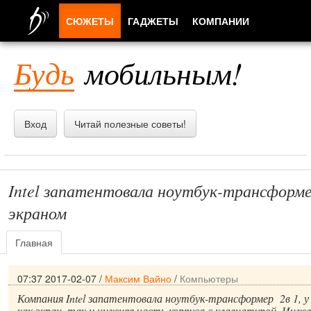
СЮЖЕТЫ
ГАДЖЕТЫ
КОМПАНИИ
ЛЮДИ
Будь
мобильным!
ПРИЛОЖЕНИЯ
Вход
Читай полезные советы!
Intel запатентовала ноутбук-трансформ
экраном
Главная
07:37 2017-02-07
/
Максим Вайно
/
Компьютеры
Компания Intel запатентовала ноутбук-трансформер 2в 1, у
как экран, так и нижняя часть корпуса с клавиатурой. Инж