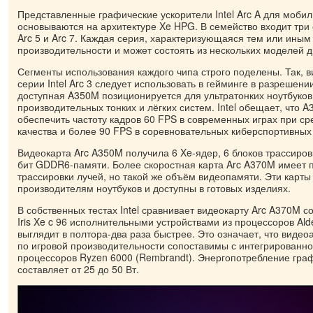
Представленные графические ускорители Intel Arc A для моби
основываются на архитектуре Xe HPG. В семейство входит три с
Arc 5 и Arc 7. Каждая серия, характеризующаяся тем или иным
производительности и может состоять из нескольких моделей д
Сегменты использования каждого чипа строго поделены. Так,
серии Intel Arc 3 следует использовать в гейминге в разрешен
доступная A350M позиционируется для ультратонких ноутбуков
производительных тонких и лёгких систем. Intel обещает, что 
обеспечить частоту кадров 60 FPS в современных играх при ср
качества и более 90 FPS в соревновательных киберспортивных 
Видеокарта Arc A350M получила 6 Xe-ядер, 6 блоков трассировк
бит GDDR6-памяти. Более скоростная карта Arc A370M имеет п
трассировки лучей, но такой же объём видеопамяти. Эти карты
производителям ноутбуков и доступны в готовых изделиях.
В собственных тестах Intel сравнивает видеокарту Arc A370M с
Iris Xe c 96 исполнительными устройствами из процессоров Ald
выглядит в полтора-два раза быстрее. Это означает, что видео
по игровой производительности сопоставимы с интегрированн
процессоров Ryzen 6000 (Rembrandt). Энергопотребление гра
составляет от 25 до 50 Вт.