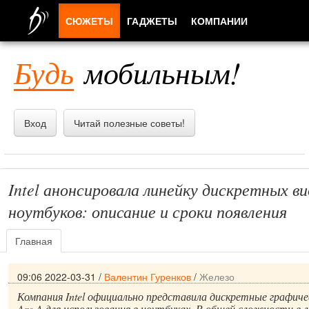
СЮЖЕТЫ
ГАДЖЕТЫ
КОМПАНИИ
ЛЮДИ
Будь
мобильным!
ПРИЛОЖЕНИЯ
Вход
Читай полезные советы!
Intel анонсировала линейку дискретных в
ноутбуков: описание и сроки появления
Главная
09:06 2022-03-31
/
Валентин Гуренков
/
Железо
Компания Intel официально представила дискретные графиче
Arc A для использования в ноутбуках. В общей сложности в л