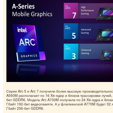
Серии Arc 5 и Arc 7 получили более высокую производительност
A550M располагает по 16 Xe-ядер и блоков трассировки лучей, 
бит GDDR6. Модель Arc A730M получила по 24 Xe-ядра и блоки
Гбайт 192-бит видеопамяти. А у флагманской A770M будет 32 я
Гбайт 256-бит GDDR6.