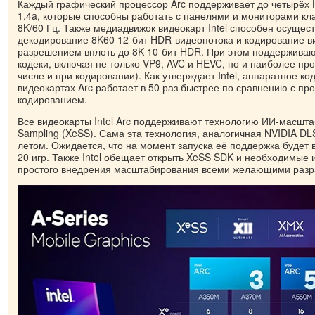
Каждый графический процессор Arc поддерживает до четырёх H
1.4a, которые способны работать с панелями и мониторами кл
8K/60 Гц. Также медиадвижок видеокарт Intel способен осущес
декодирование 8K60 12-бит HDR-видеопотока и кодирование в
разрешением вплоть до 8K 10-бит HDR. При этом поддержива
кодеки, включая не только VP9, AVC и HEVC, но и наиболее пр
числе и при кодировании). Как утверждает Intel, аппаратное ко
видеокартах Arc работает в 50 раз быстрее по сравнению с п
кодированием.
Все видеокарты Intel Arc поддерживают технологию ИИ-масшт
Sampling (XeSS). Сама эта технология, аналогичная NVIDIA DL
летом. Ожидается, что на момент запуска её поддержка будет 
20 игр. Также Intel обещает открыть XeSS SDK и необходимые
простого внедрения масштабирования всеми желающими разр