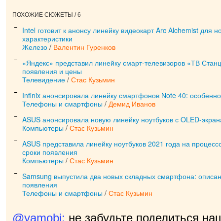
ПОХОЖИЕ СЮЖЕТЫ / 6
Intel готовит к анонсу линейку видеокарт Arc Alchemist для н
характеристики
Железо
/
Валентин Гуренков
«Яндекс» представил линейку смарт-телевизоров «ТВ Станц
появления и цены
Телевидение
/
Стас Кузьмин
Infinix анонсировала линейку смартфонов Note 40: особенн
Телефоны и смартфоны
/
Демид Иванов
ASUS анонсировала новую линейку ноутбуков с OLED-экран
Компьютеры
/
Стас Кузьмин
ASUS представила линейку ноутбуков 2021 года на процесс
сроки появления
Компьютеры
/
Стас Кузьмин
Samsung выпустила два новых складных смартфона: описан
появления
Телефоны и смартфоны
/
Стас Кузьмин
@yamobi:
не забудьте поделиться на