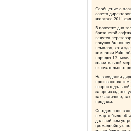
Сообщение о план
совета директоро
квартале 2011 фин
В повестке дня за
британской софтв
ведутся перегово
покупка Autonomy
немалая, хотя зд
компании Palm обо
порядка 12 тысяч 
значительной мер
окончательного ре
На заседании дир
производства комп
вопрос о дальней
за производство 
как частичное, та
продажи.
Сегодняшнее заяв
в марте было объ
дальнейшем устрой
громаднейшую по 
крупнейшим произ