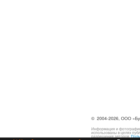
©
2004-2026,
ООО «Бу
Информация и фотографии,
использованы в целях пуб
разрешения авторов.
Поль