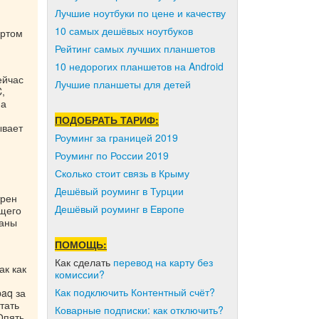
Лучшие ноутбуки по цене и качеству
10 самых дешёвых ноутбуков
ертом
Рейтинг самых лучших планшетов
10 недорогих планшетов на Android
ейчас
Лучшие планшеты для детей
,
ма
ПОДОБРАТЬ ТАРИФ:
ывает
Роуминг за границей 2019
Роуминг по России 2019
Сколько стоит связь в Крыму
Дешёвый роуминг в Турции
трен
Дешёвый роуминг в Европе
ющего
ваны
ПОМОЩЬ:
Как сделать
перевод на карту без
ак как
комиссии?
Как подключить Контентный счёт?
paq за
тать
Коварные подписки: как отключить?
Опять