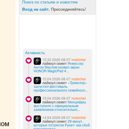
Поиск по статьям и новостям
Вход на сайт.
Присоединяйтесь!
Активность
15:32 2026-08-07
mobichel
лайкнул сюжет
Режиссер
Антон Маслов назвал экран
HONOR MagicPad 4...
15:04 2026-08-07
mobichel
лайкнул сюжет
«Триколор»
запустил фестиваль
профессионального семейного...
15:04 2026-08-07
mobichel
лайкнул сюжет
Минцифры
выступило с официальным
заявлением относительно...
14:54 2026-08-07
mobichel
лайкнул сюжет
29 минут,
ом 
которые потрясли Рунет: как сбой
парализовал...