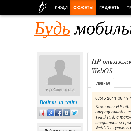
ЛЮДИ
СЮЖЕТЫ
ГАДЖЕТЫ
П
Будь
мобиль
HP отказала
WebOS
Главная
07:45 2011-08-19
Войти на сайт
Компания HP объ
операционной си
TouchPad, а такж
специалисты про
WebOS с целью е
Добавить сюжет