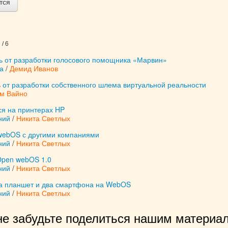
тся
/ 6
ь от разработки голосового помощника «Марвин»
а
/
Демид Иванов
сь от разработки собственного шлема виртуальной реальности
м Вайно
я на принтерах HP
ний
/
Никита Светлых
webOS с другими компаниями
ний
/
Никита Светлых
Open webOS 1.0
ний
/
Никита Светлых
а планшет и два смартфона на WebOS
ний
/
Никита Светлых
не забудьте поделиться нашим материал