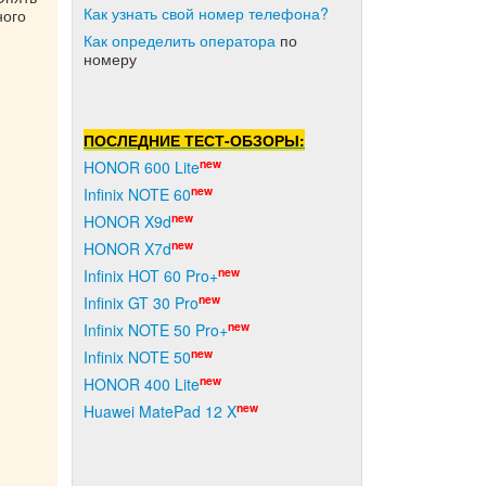
Как узнать свой номер телефона?
ного
Как о
пределить оператора
по
номеру
ПОСЛЕДНИЕ ТЕСТ-ОБЗОРЫ:
new
HONOR 600 Lite
new
Infinix NOTE 60
new
HONOR X9d
new
HONOR X7d
new
Infinix HOT 60 Pro+
new
Infinix GT 30 Pro
new
Infinix NOTE 50 Pro+
new
Infinix NOTE 50
new
HONOR 400 Lite
new
Huawei MatePad 12 X