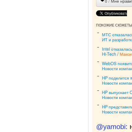
0
/ Мне нрави
ПОХОЖИЕ СЮЖЕТЫ 
МТС отказалас
ИТ и разработк
Intel отказала
Hi-Tech
/
Макси
WebOS появитс
Новости компа
HP поделится 
Новости компа
HP выпускает 
Новости компа
HP представил
Новости компа
@yamobi: