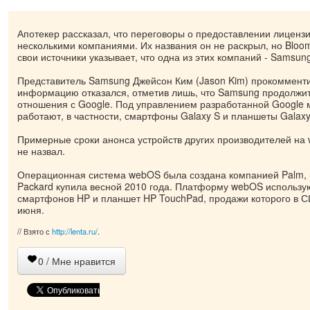
Апотекер рассказал, что переговоры о предоставлении лицензи
несколькими компаниями. Их названия он не раскрыл, но Bloo
свои источники указывает, что одна из этих компаний - Samsun
Представитель Samsung Джейсон Ким (Jason Kim) прокомменти
информацию отказался, отметив лишь, что Samsung продолжит
отношения с Google. Под управлением разработанной Google 
работают, в частности, смартфоны Galaxy S и планшеты Galaxy
Примерные сроки анонса устройств других производителей на
не назвал.
Операционная система webOS была создана компанией Palm, к
Packard купила весной 2010 года. Платформу webOS использу
смартфонов HP и планшет HP TouchPad, продажи которого в С
июня.
// Взято с
http://lenta.ru/
.
0
/ Мне нравится