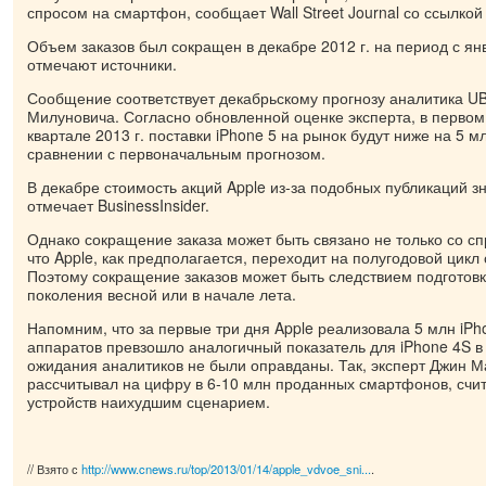
спросом на смартфон, сообщает Wall Street Journal со ссылкой 
Объем заказов был сокращен в декабре 2012 г. на период с янв
отмечают источники.
Сообщение соответствует декабрьскому прогнозу аналитика U
Милуновича. Согласно обновленной оценке эксперта, в первом
квартале 2013 г. поставки iPhone 5 на рынок будут ниже на 5 м
сравнении с первоначальным прогнозом.
В декабре стоимость акций Apple из-за подобных публикаций з
отмечает BusinessInsider.
Однако сокращение заказа может быть связано не только со с
что Apple, как предполагается, переходит на полугодовой цикл
Поэтому сокращение заказов может быть следствием подготовки
поколения весной или в начале лета.
Напомним, что за первые три дня Apple реализовала 5 млн iPho
аппаратов превзошло аналогичный показатель для iPhone 4S в 
ожидания аналитиков не были оправданы. Так, эксперт Джин Ман
рассчитывал на цифру в 6-10 млн проданных смартфонов, счи
устройств наихудшим сценарием.
// Взято с
http://www.cnews.ru/top/2013/01/14/apple_vdvoe_sni...
.