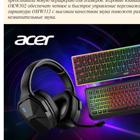
OKW302 обеспечат четкое и быстрое управление персонажем
гарнитура OHW312 с высоким качеством звука поможет ра
незначительные звуки.