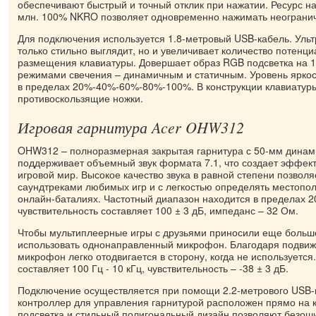
обеспечивают быстрый и точный отклик при нажатии. Ресурс н
млн. 100% NKRO позволяет одновременно нажимать неогранич
Для подключения используется 1.8-метровый USB-кабель. Ульт
только стильно выглядит, но и увеличивает количество потенци
размещения клавиатуры. Довершает образ RGB подсветка на 16
режимами свечения – динамичным и статичным. Уровень яркос
в пределах 20%-40%-60%-80%-100%. В конструкции клавиатур
противоскользящие ножки.
Игровая гарнитура Acer OHW312
OHW312 – полноразмерная закрытая гарнитура с 50-мм динами
поддерживает объемный звук формата 7.1, что создает эффект
игровой мир. Высокое качество звука в равной степени позвол
саундтреками любимых игр и с легкостью определять местопо
онлайн-баталиях. Частотный диапазон находится в пределах 20 
чувствительность составляет 100 ± 3 дБ, импеданс – 32 Ом.
Чтобы мультиплеерные игры с друзьями приносили еще больш
использовать однонаправленный микрофон. Благодаря подвиж
микрофон легко отодвигается в сторону, когда не используется
составляет 100 Гц - 10 кГц, чувствительность – -38 ± 3 дБ.
Подключение осуществляется при помощи 2.2-метрового USB-
контроллер для управления гарнитурой расположен прямо на 
подсветка и стильный полигональный дизайн позволяют безош