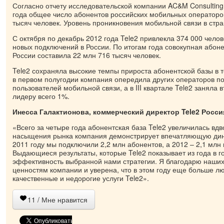
Согласно отчету исследовательской компании AC&M Consulting,
года общее число абонентов российских мобильных операторо
тысяч человек. Уровень проникновения мобильной связи в стра
С октября по декабрь 2012 года Tele2 привлекла 374 000 челов
новых подключений в России. По итогам года совокупная абоне
России составила 22 млн 716 тысяч человек.
Tele2 сохраняла высокие темпы прироста абонентской базы в те
в первом полугодии компания опередила других операторов по
пользователей мобильной связи, а в III квартале Tele2 заняла 
лидеру всего 1%.
Инесса Галактионова, коммерческий директор
Tele2 Росси
«Всего за четыре года абонентская база Tele2 увеличилась вдв
насыщения рынка компания демонстрирует впечатляющую дин
2011 году мы подключили 2,2 млн абонентов, а 2012 – 2,1 млн
Выдающиеся результаты, которые Tele2 показывает из года в г
эффективность выбранной нами стратегии. Я благодарю наших
ценностям компании и уверена, что в этом году еще больше л
качественные и недорогие услуги Tele2».
11
/ Мне нравится