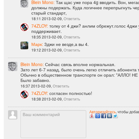
15:59 2013-02-09,
Ответить
Blein Mono:
Так щас уже пора 4g вводить. Вон, мега
должны подержать. Куда логичнее перепрыгнуть чер
старый стандарт,
18:11 2013-02-09,
Ответить
74ZLOY:
толку от 4 джи? анлим обрежут.голос 4джи 
поддерживает.
18:35 2013-02-09,
Ответить
Марк:
3джи не везде,а вы 4.
19:12 2013-02-09,
Ответить
Blein Mono:
Сейчас связь вполне нормальная.
Зато лет 6-7 назад, было очень легко отличить абонента 
Обычно в общественном транспорте он орал: "АЛЛО! НЕ
Было забавно.
16:37 2013-02-09,
Ответить
74ZLOY:
согласен полностью!
18:38 2013-02-09,
Ответить
Авторизуйтесь
, чтобы доб