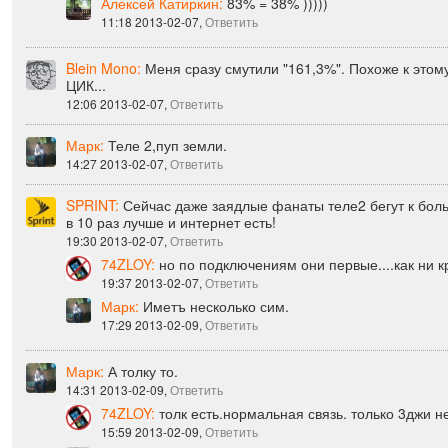
11:17 2013-02-07,
Ответить
Алексей Катиркин:
83% = 38% )))))
11:18 2013-02-07,
Ответить
Blein Mono:
Меня сразу смутили "161,3%". Похоже к этом
ЦИК...
12:06 2013-02-07,
Ответить
Марк:
Теле 2,пуп земли.
14:27 2013-02-07,
Ответить
SPRINT:
Сейчас даже заядлые фанаты теле2 бегут к больш
в 10 раз лучше и интернет есть!
19:30 2013-02-07,
Ответить
74ZLOY:
но по подключениям они первые....как ни к
19:37 2013-02-07,
Ответить
Марк:
Иметъ несколько сим.
17:29 2013-02-09,
Ответить
Марк:
А толку то.
14:31 2013-02-09,
Ответить
74ZLOY:
толк есть.нормальная связь. только 3джи н