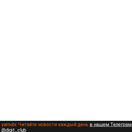
yamobi:
Читайте новости каждый день
в нашем Телеграм-
@digit_club