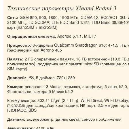
Технические параметры Xiaomi Redmi 3
Сеть:
GSM 850, 900, 1800, 1900 МГц, CDMA 1X: BC0/BC1; 3G: 
2100 МГц, TD-SCDMA; LTE FDD Band 1/3/7; TDD Band 38/39/40/4
карт (nanoSIM + microSIM)
Операционная система:
Android 5.1.1, MIUI 7
Процессор:
8-ядерный Qualcomm Snapdragon 616: 4×1,5 ГГц +
графический чип Adreno 405
Память:
2 ГБ оперативной памяти, 16 ГБ встроенной (10.3 ГБ 
пользователю), поддержка карт памяти microSD (совмещен со
SIM-карту)
Дисплей:
IPS, 5 дюймов, 720x1280
Камера:
основная 13 Мпикс, вспышка, автофокус, 5 линз, f/2.0,
Фронтальная камера 5 Мпикс f/2.2
Коммуникации: 802.11 b/g/n (2,4 ГГц), Wi-Fi Direct, Wi-Fi Display
microUSB для заряда/синхронизации, ИК-порт, 3.5 мм для гар
ГЛОНАСС, BDS
Датчики:
акселерометр, датчик света, сенсор приближения
Аккумулятор:
4100 мАч