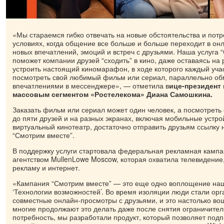
«Мы стараемся гибко отвечать на новые обстоятельства и пот
условиях, когда общение все больше и больше переходит в онл
новых впечатлений, эмоций и встреч с друзьями. Наша услуга 
поможет компании друзей “сходить” в кино, даже оставаясь на
устроить настоящий киномарафон, в ходе которого каждый уча
посмотреть свой любимый фильм или сериал, параллельно о
впечатлениями в мессенджере», — отметила в
ице-президент 
массовым сегментом «Ростелекома» Диана Самошкина.
Заказать фильм или сериал может один человек, а посмотрет
до пяти друзей и на разных экранах, включая мобильные устро
виртуальный кинотеатр, достаточно отправить друзьям ссылку 
“Смотрим вместе”.
В поддержку услуги стартовала федеральная рекламная кампа
агентством MullenLowe Moscow, которая охватила телевидение
рекламу и интернет.
«Кампания “Смотрим вместе” — это еще одно воплощение на
‘Технологии возможностей’. Во время изоляции люди стали ор
совместные онлайн-просмотры с друзьями, и это настолько вош
многие продолжают это делать даже после снятия ограничител
потребность, мы разработали продукт, который позволяет под