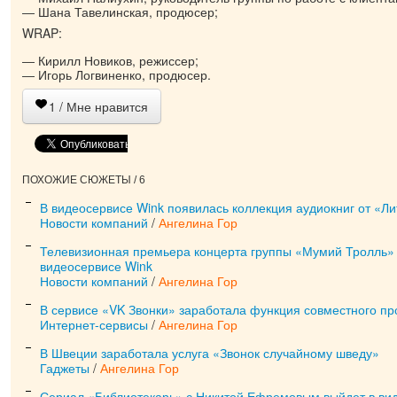
Шана Тавелинская, продюсер;
WRAP:
Кирилл Новиков, режиссер;
Игорь Логвиненко, продюсер.
1
/ Мне нравится
ПОХОЖИЕ СЮЖЕТЫ / 6
В видеосервисе Wink появилась коллекция аудиокниг от «Л
Новости компаний
/
Ангелина Гор
Телевизионная премьера концерта группы «Мумий Тролль» 
видеосервисе Wink
Новости компаний
/
Ангелина Гор
В сервисе «VK Звонки» заработала функция совместного пр
Интернет-сервисы
/
Ангелина Гор
В Швеции заработала услуга «Звонок случайному шведу»
Гаджеты
/
Ангелина Гор
Сериал «‎Библиотекарь»‎ с Никитой Ефремовым выйдет в ви