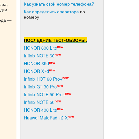
Как узнать свой номер телефона?
ора,
ядки
Как о
пределить оператора
по
номеру
хода —
ПОСЛЕДНИЕ ТЕСТ-ОБЗОРЫ:
new
HONOR 600 Lite
new
Infinix NOTE 60
new
HONOR X9d
new
HONOR X7d
new
Infinix HOT 60 Pro+
new
Infinix GT 30 Pro
new
Infinix NOTE 50 Pro+
new
Infinix NOTE 50
new
HONOR 400 Lite
new
Huawei MatePad 12 X