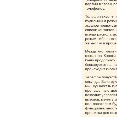
первый в своем р
телефонов.
Телефон skvone пр
будильник и режим
экранов приветсви
список контактов.
всегда располагаю
режим вибровызов
же кнопки в проце
Между кнопками «
контактов. Кнопк
было продолжать п
блокируется на па
происходит кнопка
Телефон почувству
секунды. Если рук
мышку) нажать кн
пропущенные звон
позволит управля
вызовов, менять м
пользователям бу
функциональность
прошивки для пож