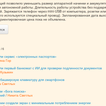
ий позволило уменьшить размер аппаратной начинки и аккумулят
я автономной работы. Длительность работы устройства без подзар
й. Заряжается телефон через mini-USB от компьютера, розетки или
ого используется специальный провод). Запланированная дата вы
ориентировочная цена пока не объявлена.
тся
/ 6
ли сервис «электронных паспортов»
ина Гор
али первый банкомат с ИИ для проверки подлинности документов
 Кузьмин
 башкирскую клавиатуру для смартфонов
а Светлых
ли «Бога поиска»
ний
/
Никита Светлых
нии создали экран с минимальным потреблением энергии