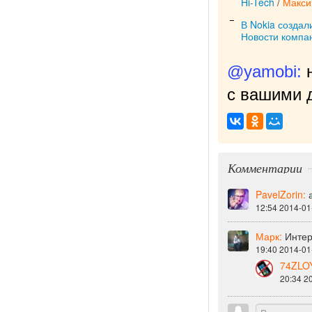
Hi-Tech
/
Макси
В Nokia созда
Новости компа
@yamobi:
с вашими д
Комментарии
PavelZorin:
12:54 2014-01
Марк:
Интер
19:40 2014-01
74ZLO
20:34 2