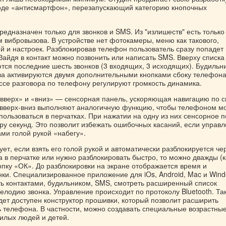
оде «антисмартфон», перезапускающий категорию кнопочных
едназначен только для звонков и SMS. Из "излишеств" есть только
 вибровызова. В устройстве нет фотокамеры, меню как такового,
й и настроек. Разблокировав телефон пользователь сразу попадет 
 Зайдя в контакт можно позвонить или написать SMS. Вверху списка
тся последние шесть звонков (3 входящих, 3 исходящих). Будильни
а активируются двумя дополнительными кнопками сбоку телефона
ссе разговора по телефону регулируют громкость динамика.
вверх» и «вниз» — сенсорная панель, ускоряющая навигацию по с
и вверх-вниз выполняют аналогичную функцию, чтобы телефоном м
ользоваться в перчатках. При нажатии на одну из них сенсорное 
ру секунд. Это позволит избежать ошибочных касаний, если управ
ми голой рукой «набегу».
ет, если взять его голой рукой и автоматически разблокируется че
а в перчатке или нужно разблокировать быстро, то можно дважды (к
опку «ОК». До разблокировки на экране отображается время и
ки. Специализированное приложение для iOs, Android, Mac и Win
ть контактами, будильником, SMS, смотреть расширенный список
елодию звонка. Управление происходит по протоколу Bluetooth. Та
дет доступен конструктор прошивки, который позволит расширить
 телефона. В частности, можно создавать специальные возрастны
илых людей и детей.