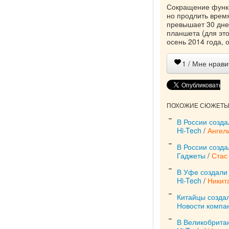
Сокращение функц
но продлить врем
превышает 30 дне
планшета (для эт
осень 2014 года, 
1
/ Мне нрави
ПОХОЖИЕ СЮЖЕТЫ 
В России созда
Hi-Tech
/
Ангел
В России созд
Гаджеты
/
Стас
В Уфе создали
Hi-Tech
/
Никит
Китайцы созда
Новости компа
В Великобрита