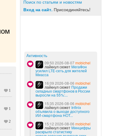
Поиск по статьям и новостям
Вход на сайт.
Присоединяйтесь!
ом 
Активность
09:50 2026-08-07
mobichel
лайкнул сюжет
МегаФон
усилил LTE-сеть для жителей
Миасса
16:09 2026-08-06
mobichel
лайкнул сюжет
Продажи
складных смартфонов в России
1
выросли на 55%:...
15:35 2026-08-06
mobichel
лайкнул сюжет
Infinix
1
объявила о выходе доступного
ИИ-смартфона HOT...
2
15:12 2026-08-06
mobichel
лайкнул сюжет
Минцифры
раскрыло статистику
использования водительских...