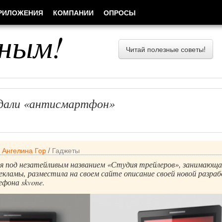
РИЛОЖЕНИЯ
КОМПАНИИ
ОПРОСЫ
ным!
Читай полезные советы!
здали «антисмартфон»
/
Ангелина Гор
/
Гаджеты
ия под незатейливым названием «Студия трейлеров», занимающа
екламы, разместила на своем сайте описание своей новой разра
ефона skvone.