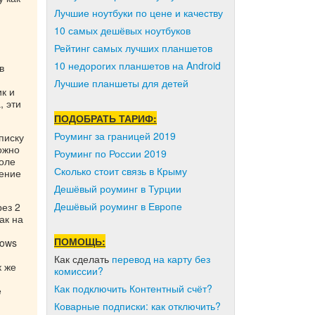
Лучшие ноутбуки по цене и качеству
10 самых дешёвых ноутбуков
Рейтинг самых лучших планшетов
10 недорогих планшетов на Android
в
Лучшие планшеты для детей
к и
, эти
ПОДОБРАТЬ ТАРИФ:
Роуминг за границей 2019
писку
ожно
Роуминг по России 2019
поле
Сколько стоит связь в Крыму
ление
Дешёвый роуминг в Турции
Дешёвый роуминг в Европе
рез 2
ак на
ПОМОЩЬ:
dows
Как сделать
перевод на карту без
к же
комиссии?
Как подключить Контентный счёт?
е
Коварные подписки: как отключить?