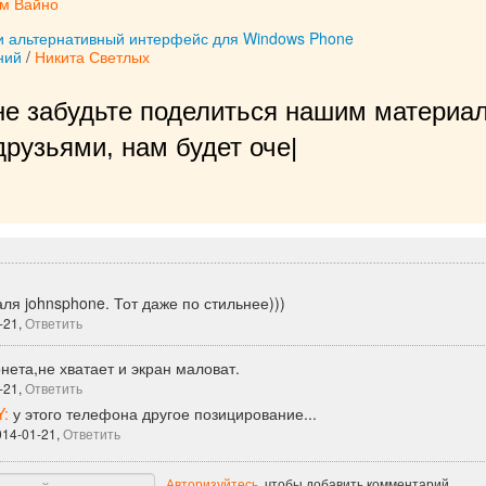
м Вайно
ли альтернативный интерфейс для Windows Phone
ний
/
Никита Светлых
не забудьте поделиться нашим материал
рузьями, нам будет очень приятно!
|
аля johnsphone. Тот даже по стильнее)))
-21,
Ответить
нета,не хватает и экран маловат.
-21,
Ответить
Y:
у этого телефона другое позицирование...
014-01-21,
Ответить
Авторизуйтесь
, чтобы добавить комментарий