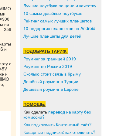
Лучшие ноутбуки по цене и качеству
2 MIMO
10 самых дешёвых ноутбуков
ями
0/900
Рейтинг самых лучших планшетов
м на
10 недорогих планшетов на Android
 - 256
Лучшие планшеты для детей
карты
MS и
ПОДОБРАТЬ ТАРИФ:
Роуминг за границей 2019
арту с
Роуминг по России 2019
W45V
ке и
Сколько стоит связь в Крыму
 MIMO
Дешёвый роуминг в Турции
о,
Дешёвый роуминг в Европе
ПОМОЩЬ:
Как сделать
перевод на карту без
комиссии?
Как подключить Контентный счёт?
Коварные подписки: как отключить?