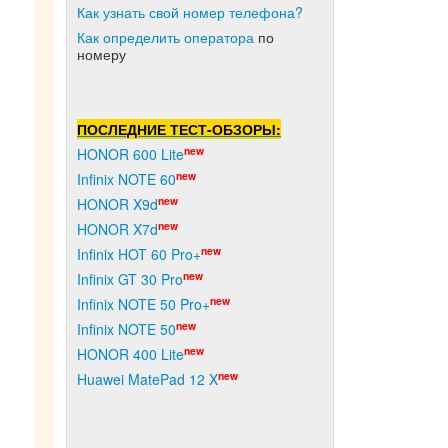
Как узнать свой номер телефона?
Как о
пределить оператора
по
номеру
ПОСЛЕДНИЕ ТЕСТ-ОБЗОРЫ:
new
HONOR 600 Lite
new
Infinix NOTE 60
new
HONOR X9d
new
HONOR X7d
new
Infinix HOT 60 Pro+
new
Infinix GT 30 Pro
new
Infinix NOTE 50 Pro+
new
Infinix NOTE 50
new
HONOR 400 Lite
new
Huawei MatePad 12 X