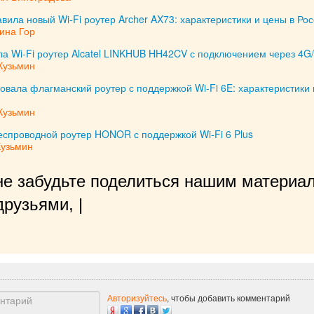
авила новый Wi-Fi роутер Archer AX73: характеристики и цены в Ро
ина Гор
а Wi-Fi роутер Alcatel LINKHUB HH42CV с подключением через 4G
Кузьмин
овала флагманский роутер с поддержкой Wi-Fi 6E: характеристики 
Кузьмин
еспроводной роутер HONOR с поддержкой Wi-Fi 6 Plus
Кузьмин
не забудьте поделиться нашим материал
рузьями, нам будет очень приятн
|
Авторизуйтесь
, чтобы добавить комментарий