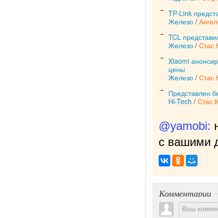
TP-Link предст
Железо
/
Ангел
TCL представил
Железо
/
Стас 
Xiaomi анонсир
цены
Железо
/
Стас 
Представлен б
Hi-Tech
/
Стас 
@yamobi:
с вашими д
Комментарии