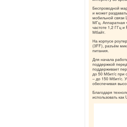
Беспроводной марш
и может раздавать
мобильной связи 
МГц. Аппаратная
частоте 1,2 ГГц и
Мбайт.
На корпусе роуте
(3FF), разъём мик
питания.
Для начала работы
поддержкой перед
поддерживает пере
до 50 Мбит/с при 
– до 150 Мбит/с. 
обеспечивая высок
Благодаря технол
использовать как