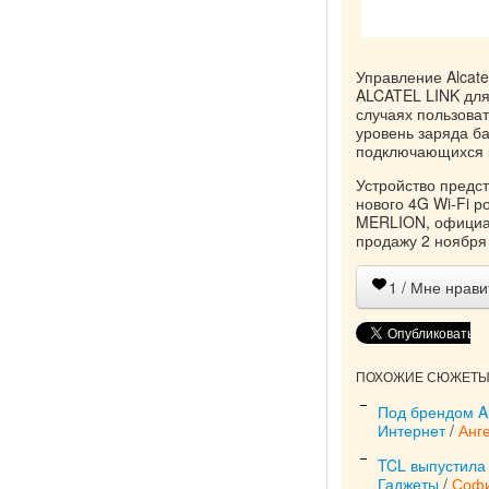
Управление Alcat
ALCATEL LINK для 
случаях пользова
уровень заряда ба
подключающихся к
Устройство предст
нового 4G Wi-Fi р
MERLION, официал
продажу 2 ноября 
1
/ Мне нрави
ПОХОЖИЕ СЮЖЕТЫ 
Под брендом Al
Интернет
/
Анг
TCL выпустила
Гаджеты
/
Софи