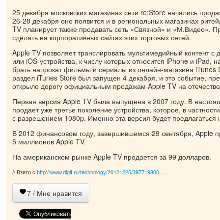
25 декабря московских магазинах сети re:Store начались прода
26-28 декабря оно появится и в региональных магазинах ритей
TV планирует также продавать сеть «Связной» и «М.Видео». 
сделать на корпоративных сайтах этих торговых сетей.
Apple TV позволяет транслировать мультимедийный контент с
или iOS-устройства, к числу которых относится iPhone и iPad, н
брать напрокат фильмы и сериалы из онлайн-магазина iTunes S
раздел iTunes Store был запущен 4 декабря, и это событие, п
открыло дорогу официальным продажам Apple TV на отечеств
Первая версия Apple TV была выпущена в 2007 году. В настоя
продает уже третье поколение устройства, которое, в частност
с разрешением 1080p. Именно эта версия будет предлагаться 
В 2012 финансовом году, завершившемся 29 сентября, Apple 
5 миллионов Apple TV.
На американском рынке Apple TV продается за 99 долларов.
// Взято с
http://www.digit.ru/technology/20121225/397719800....
.
7
/ Мне нравится