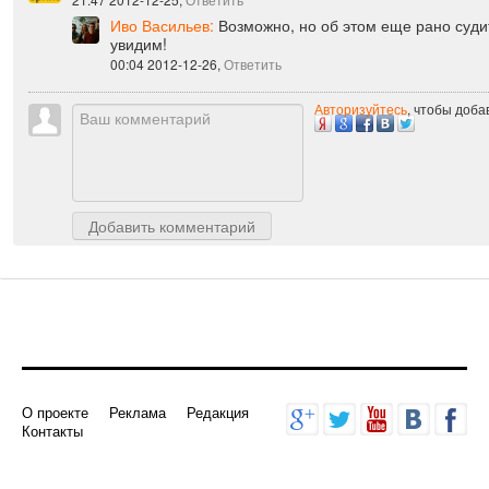
SPRINT:
В России не прокатит ))
21:47 2012-12-25,
Ответить
Иво Васильев:
Возможно, но об этом еще рано суди
увидим!
00:04 2012-12-26,
Ответить
Авторизуйтесь
, чтобы доб
Добавить комментарий
О проекте
Реклама
Редакция
Контакты