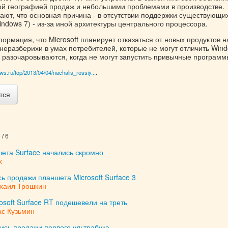
ой географией продаж и небольшими проблемами в производстве.
ают, что основная причина - в отсутствии поддержки существующи
ndows 7) - из-за иной архитектуры центрального процессора.
рмация, что Microsoft планирует отказаться от новых продуктов н
неразберихи в умах потребителей, которые не могут отличить Win
 разочаровываются, когда не могут запустить привычные программ
ws.ru/top/2013/04/04/nachalis_rossiy...
.
тся
/ 6
ета Surface начались скромно
х
ь продажи планшета Microsoft Surface 3
хаил Трошкин
soft Surface RT подешевели на треть
ас Кузьмин
ись продажи первого ультрабука