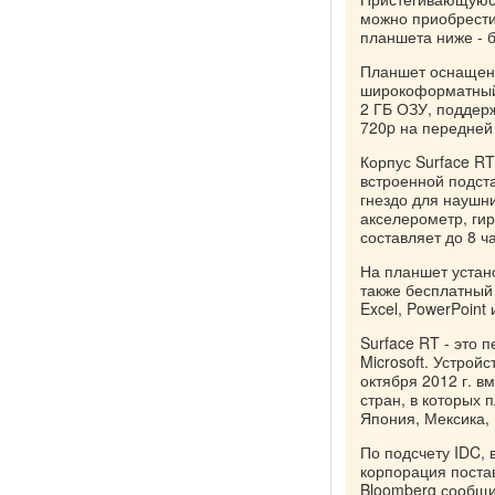
можно приобрести
планшета ниже - б
Планшет оснащен 
широкоформатный,
2 ГБ ОЗУ, поддерж
720p на передней
Корпус Surface RT
встроенной подст
гнездо для наушни
акселерометр, ги
составляет до 8 ч
На планшет устан
также бесплатный
Excel, PowerPoint
Surface RT - это
Microsoft. Устрой
октября 2012 г. в
стран, в которых
Япония, Мексика,
По подсчету IDC, в
корпорация постав
Bloomberg сообщил