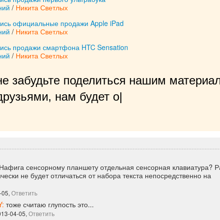
ний
/
Никита Светлых
лись официальные продажи Apple iPad
ний
/
Никита Светлых
лись продажи смартфона HTC Sensation
ний
/
Никита Светлых
не забудьте поделиться нашим материал
рузьями, нам будет очень приятно!
|
Нафига сенсорному планшету отдельная сенсорная клавиатура? Р
ически не будет отличаться от набора текста непосредственно на
-05,
Ответить
Y:
тоже считаю глупость это...
013-04-05,
Ответить