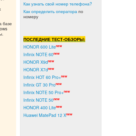
Как узнать свой номер телефона?
х
Как о
пределить оператора
по
номеру
а базе
dows
ы.
ПОСЛЕДНИЕ ТЕСТ-ОБЗОРЫ:
new
HONOR 600 Lite
new
Infinix NOTE 60
new
HONOR X9d
new
HONOR X7d
new
Infinix HOT 60 Pro+
new
Infinix GT 30 Pro
new
Infinix NOTE 50 Pro+
new
Infinix NOTE 50
new
HONOR 400 Lite
new
Huawei MatePad 12 X