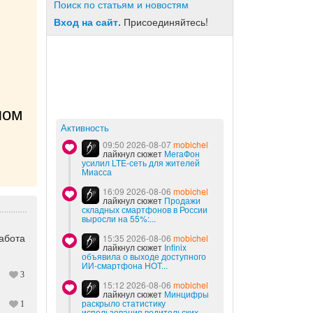
Поиск по статьям и новостям
Вход на сайт.
Присоединяйтесь!
ом 
Активность
09:50 2026-08-07
mobichel
лайкнул сюжет
МегаФон
усилил LTE-сеть для жителей
Миасса
16:09 2026-08-06
mobichel
лайкнул сюжет
Продажи
складных смартфонов в России
выросли на 55%:...
абота
15:35 2026-08-06
mobichel
лайкнул сюжет
Infinix
объявила о выходе доступного
ИИ-смартфона HOT...
3
15:12 2026-08-06
mobichel
лайкнул сюжет
Минцифры
раскрыло статистику
1
использования водительских...