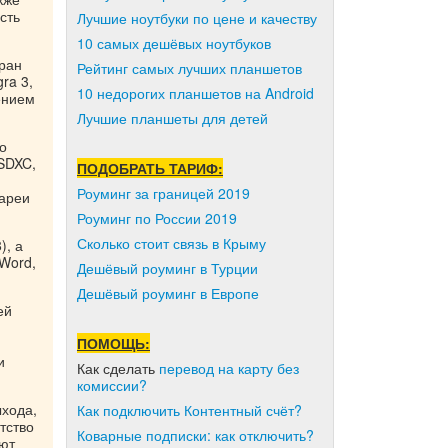
сть
Лучшие ноутбуки по цене и качеству
10 самых дешёвых ноутбуков
ран
Рейтинг самых лучших планшетов
ra 3,
10 недорогих планшетов на Android
шением
Лучшие планшеты для детей
о
SDXC,
ПОДОБРАТЬ ТАРИФ:
Роуминг за границей 2019
тареи
Роуминг по России 2019
Сколько стоит связь в Крыму
), а
Word,
Дешёвый роуминг в Турции
Дешёвый роуминг в Европе
ей
ПОМОЩЬ:
и
Как сделать
перевод на карту без
комиссии?
ыхода,
Как подключить Контентный счёт?
тство
Коварные подписки: как отключить?
яют