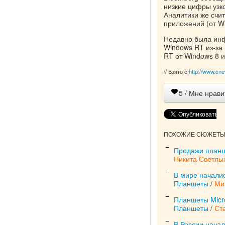
низкие цифры узк
Аналитики же счит
приложений (от Wi
Недавно была инфо
Windows RT из-за 
RT от Windows 8 и
// Взято с
http://www.cne
5
/ Мне нрави
ПОХОЖИЕ СЮЖЕТЫ 
Продажи планш
Никита Светлы
В мире началис
Планшеты
/
Ми
Планшеты Micro
Планшеты
/
Ст
В России начал