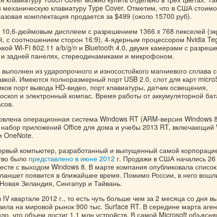
 механическую клавиатуру Type Cover. Отметим, что в США стоимо
азовая комплектация продается за $499 (около 15700 руб).
10,6-дюймовым дисплеем с разрешением 1366 x 768 пикселей (эк
 с соотношением сторон 16:9), 4-ядерным процессором Nvidia Teg
кой Wi-Fi 802.11 a/b/g/n и Bluetooth 4.0, двумя камерами с разре
 и задней панелях, стереодинамиками и микрофоном.
 выполнен из ударопрочного и износостойкого магниевого сплава с
авкой. Имеются полноразмерный порт USB 2.0, слот для карт micro
ков порт вывода HD-видео, порт клавиатуры, датчик освещения,
роскоп и электронный компас. Время работы от аккумуляторной ба
асов.
овлена операционная система Windows RT (ARM-версия Windows 8
 набор приложений Office для дома и учебы 2013 RT, включающий 
 и OneNote.
 первый компьютер, разработанный и выпущенный самой корпораци
ство было
представлено в июне 2012
г. Продажи в США начались 26
месте с выходом Windows 8. В марте компания опубликовала список
 планшет появится в ближайшее время. Помимо России, в него вошл
 Новая Зеландия, Сингапур и Тайвань.
 IV квартале 2012 г., то есть чуть больше чем за 2 месяца со дня в
ила на мировой рынок 900 тыс. Surface RT. В середине марта аген
о, что объем достиг 1,1 млн устройств. В самой Microsoft объясн