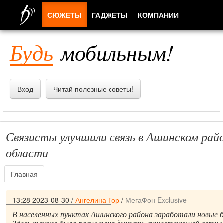
СЮЖЕТЫ
ГАДЖЕТЫ
КОМПАНИИ
ЛЮДИ
Будь
мобильным!
ПРИЛОЖЕНИЯ
Вход
Читай полезные советы!
Связисты улучшили связь в Ашинском рай
области
Главная
13:28 2023-08-30
/
Ангелина Гор
/
МегаФон Exclusive
В населенных пунктах Ашинского района заработали новые б
Здесь также была расширена ёмкость существующей сети ч