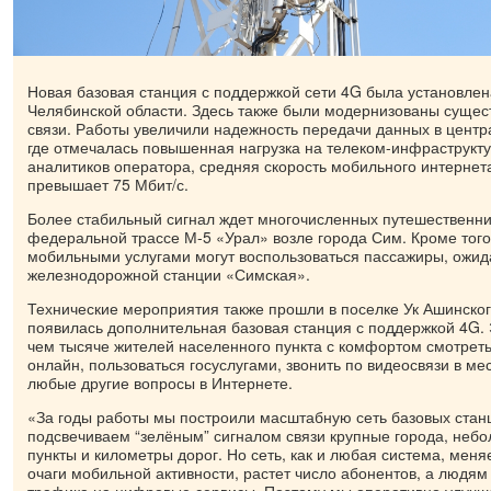
Новая базовая станция с поддержкой сети 4G была установлен
Челябинской области. Здесь также были модернизованы суще
связи. Работы увеличили надежность передачи данных в центр
где отмечалась повышенная нагрузка на телеком-инфраструкт
аналитиков оператора, средняя скорость мобильного интернета
превышает 75 Мбит/с.
Более стабильный сигнал ждет многочисленных путешественн
федеральной трассе М-5 «Урал» возле города Сим. Кроме того
мобильными услугами могут воспользоваться пассажиры, ожи
железнодорожной станции «Симская».
Технические мероприятия также прошли в поселке Ук Ашинског
появилась дополнительная базовая станция с поддержкой 4G. 
чем тысяче жителей населенного пункта с комфортом смотрет
онлайн, пользоваться госуслугами, звонить по видеосвязи в м
любые другие вопросы в Интернете.
«За годы работы мы построили масштабную сеть базовых стан
подсвечиваем “зелёным” сигналом связи крупные города, неб
пункты и километры дорог. Но сеть, как и любая система, мен
очаги мобильной активности, растет число абонентов, а людям