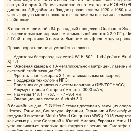
вогнутой формой. Панель выполнена по технологии P-OLED (Pl
диагональ 5,5 дюйма и обладает разрешением 1920 × 1080 точе
часть корпуса может похвастаться наличием покрытия с сам
свойствами.
В аппарате применён 64-разрядный процессор Qualcomm Snap
вычислительными ядрами с максимальной частотой 2,0 ГГц. Чи
2 Гбайт оперативной памяти. Вместимость флеш-модуля равна 
Прочие характеристики устройства таковы:
Адаптеры беспроводных сетей Wi-Fi 802.11a/b/g/n/ac и Bluet
X) 4.1;
Основная камера с 13-мегапиксельной матрицей, лазерным
системой стабилизации OIS;
Фронтальная камера с 2,1-мегапиксельным сенсором;
Поддержка технологии NFC;
Приёмник спутниковых систем навигации GPS/ГЛОНАСС;
Аккумуляторная батарея ёмкостью 3000 мА·ч;
Размеры 149,1 × 75,3 × 7,1–9,4 мм;
Операционная система Android 5.0.
В ближайшие дни LG G Flex 2 станет доступен у ведущих опер
Штатах, Гонконге, Сингапуре, Франции, Германии и Великобри
грядущей выставки Mobile World Congress (MWC) 2015 смартф
ключевых рынках Северной и Южной Америк, Европы и Азии. Ц
устанавливаться отдельно для каждого из регионов. Смартфон 
серебристом и красном вариантах исполнения.