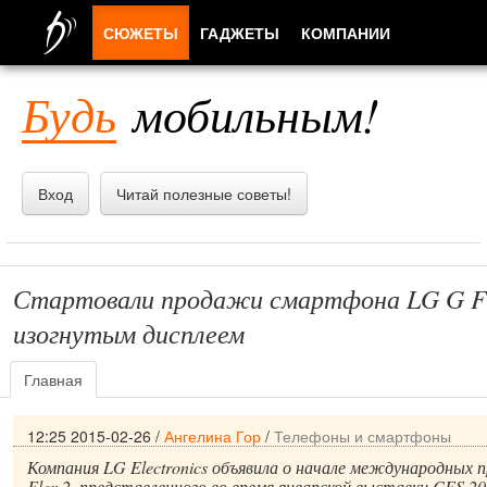
СЮЖЕТЫ
ГАДЖЕТЫ
КОМПАНИИ
ЛЮДИ
Будь
мобильным!
ПРИЛОЖЕНИЯ
Вход
Читай полезные советы!
Стартовали продажи смартфона LG G Fl
изогнутым дисплеем
Главная
12:25 2015-02-26
/
Ангелина Гор
/
Телефоны и смартфоны
Компания LG Electronics объявила о начале международных
Flex 2, представленного во время январской выставки CES 20