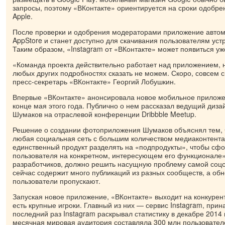
запросы, поэтому «ВКонтакте» ориентируется на сроки одобрен
Apple.
После проверки и одобрения модераторами приложение автом
AppStore и станет доступно для скачивания пользователям устр
Таким образом, «Instagram от «ВКонтакте» может появиться уж
«Команда проекта действительно работает над приложением, н
любых других подробностях сказать не можем. Скоро, совсем с
пресс-секретарь «ВКонтакте» Георгий Лобушкин.
Впервые «ВКонтакте» анонсировала новое мобильное приложе
конце мая этого года. Публично о нем рассказал ведущий диз
Шумаков на отраслевой конференции Dribbble Meetup.
Решение о создании фотоприложения Шумаков объяснял тем, 
любая социальная сеть с большим количеством медиаконтента
единственный продукт разделять на «подпродукты», чтобы сф
пользователя на конкретном, интересующем его функционале»
разработчиков, должно решить насущную проблему самой соцс
сейчас содержит много публикаций из разных сообществ, а об
пользователи пропускают.
Запуская новое приложение, «ВКонтакте» выходит на конкурент
есть крупные игроки. Главный из них — сервис Instagram, при
последний раз Instagram раскрывал статистику в декабре 2014 г
месячная мировая аудитория составляла 300 млн пользовател