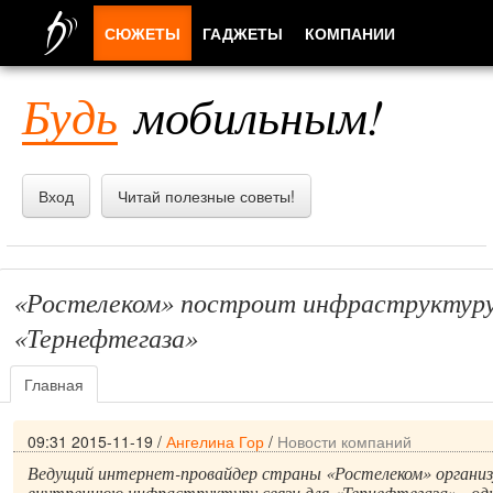
СЮЖЕТЫ
ГАДЖЕТЫ
КОМПАНИИ
ЛЮДИ
Будь
мобильным!
ПРИЛОЖЕНИЯ
Вход
Читай полезные советы!
«Ростелеком» построит инфраструктуру 
«Тернефтегаза»
Главная
09:31 2015-11-19
/
Ангелина Гор
/
Новости компаний
Ведущий интернет-провайдер страны «Ростелеком» органи
внутреннюю инфраструктуру связи для «Тернефтегаза» - од