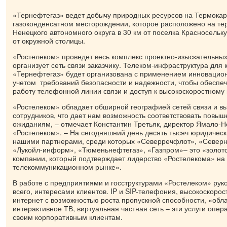
«Тернефтегаз» ведет добычу природных ресурсов на Термока
газоконденсатном месторождении, которое расположено на те
Ненецкого автономного округа в 30 км от поселка Красноселькуп
от окружной столицы.
«Ростелеком» проведет весь комплекс проектно-изыскательных
организует сеть связи заказчику. Телеком-инфраструктура для
«Тернефтегаз» будет организована с применением инновацион
учетом требований безопасности и надежности, чтобы обеспе
работу телефонной линии связи и доступ к высокоскоростному 
«Ростелеком» обладает обширной географией сетей связи и в
сотрудников, что дает нам возможность соответствовать повы
ожиданиям, – отмечает Константин Третьяк, директор Ямало-
«Ростелеком». – На сегодняшний день десять тысяч юридичес
нашими партнерами, среди которых «Северречфлот», «Север
«Лукойл-информ», «Тюменьнефтегаз», «Газпром»– это «золо
компании, который подтверждает лидерство «Ростелекома» на
телекоммуникационном рынке».
В работе с предприятиями и госструктурами «Ростелеком» рук
всего, интересами клиентов. IP и SIP-телефония, высокоскорос
интернет с возможностью роста пропускной способности, «обл
интерактивное ТВ, виртуальная частная сеть – эти услуги опер
своим корпоративным клиентам.