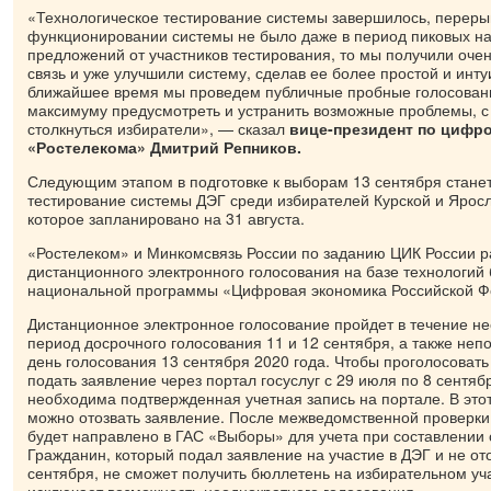
«Технологическое тестирование системы завершилось, перерыв
функционировании системы не было даже в период пиковых наг
предложений от участников тестирования, то мы получили оче
связь и уже улучшили систему, сделав ее более простой и инту
ближайшее время мы проведем публичные пробные голосовани
максимуму предусмотреть и устранить возможные проблемы, с
столкнуться избиратели», — сказал
вице-президент по цифр
«Ростелекома» Дмитрий Репников.
Следующим этапом в подготовке к выборам 13 сентября стане
тестирование системы ДЭГ среди избирателей Курской и Яросл
которое запланировано на 31 августа.
«Ростелеком» и Минкомсвязь России по заданию ЦИК России 
дистанционного электронного голосования на базе технологий 
национальной программы «Цифровая экономика Российской Ф
Дистанционное электронное голосование пройдет в течение не
период досрочного голосования 11 и 12 сентября, а также неп
день голосования 13 сентября 2020 года. Чтобы проголосовать
подать заявление через портал госуслуг с 29 июля по 8 сентябр
необходима подтвержденная учетная запись на портале. В это
можно отозвать заявление. После межведомственной проверки
будет направлено в ГАС «Выборы» для учета при составлении 
Гражданин, который подал заявление на участие в ДЭГ и не ото
сентября, не сможет получить бюллетень на избирательном уча
исключает возможность неоднократного голосования.