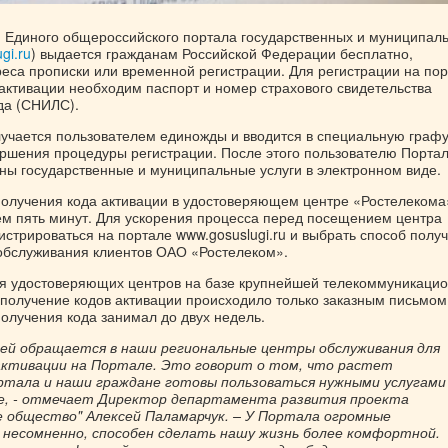
я Единого общероссийского портала государственных и муниципал
gi.ru
) выдается гражданам Российской Федерации бесплатно,
реса прописки или временной регистрации. Для регистрации на по
 активации необходим паспорт и номер страхового свидетельства
да (СНИЛС).
лучается пользователем единожды и вводится в специальную графу
ершения процедуры регистрации. После этого пользователю Порта
пны государственные и муниципальные услуги в электронном виде.
олучения кода активации в удостоверяющем центре «Ростелекома
ем пять минут. Для ускорения процесса перед посещением центра
стрироваться на портале www.gosuslugi.ru и выбрать способ полу
 обслуживания клиентов ОАО «Ростелеком».
ия удостоверяющих центров на базе крупнейшей телекоммуникаци
 получение кодов активации происходило только заказным письмом
получения кода занимал до двух недель.
ей обращается в наши региональные центры обслуживания для
 активации на Портале. Это говорит о том, что растет
ртала и наши граждане готовы пользоваться нужными услугами
е, - отмечает Директор департамента развития проекта
 общество" Алексей Паламарчук. – У Портала огромные
 несомненно, способен сделать нашу жизнь более комфортной.