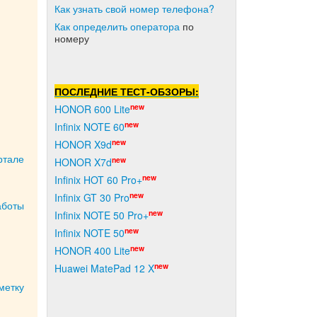
Как узнать свой номер телефона?
Как о
пределить оператора
по
номеру
ПОСЛЕДНИЕ ТЕСТ-ОБЗОРЫ:
new
HONOR 600 Lite
и
new
Infinix NOTE 60
new
HONOR X9d
ртале
new
HONOR X7d
new
Infinix HOT 60 Pro+
new
Infinix GT 30 Pro
аботы
new
Infinix NOTE 50 Pro+
new
Infinix NOTE 50
new
HONOR 400 Lite
new
Huawei MatePad 12 X
метку