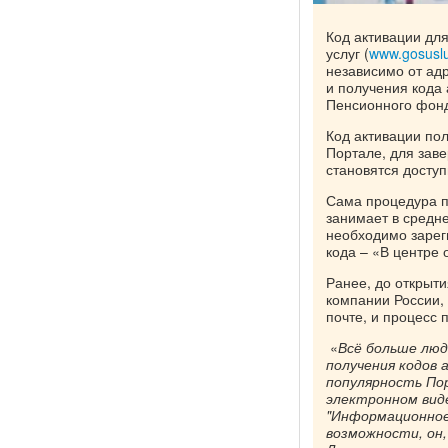
Код активации дл
услуг (
www.gosuslu
независимо от ад
и получения кода
Пенсионного фон
Код активации по
Портале, для зав
становятся досту
Сама процедура п
занимает в средн
необходимо зареги
кода – «В центре
Ранее, до открыт
компании России,
почте, и процесс 
«
Всё больше люд
получения кодов
популярность По
электронном вид
"Информационное
возможности, он,