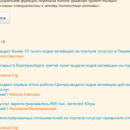
сширением функций портала поток граждан будет только
но наши специалисты к этому полностью готовы».
тся
/ 6
ыдал более 10 тысяч кодов активации на портале госуслуг в Перм
ита Светлых
ткрыл в Екатеринбурге третий пункт выдачи кодов активации на по
елина Гор
подвел первые итоги работы Центра выдачи кодов активации для р
услуг
ний
/
Никита Светлых
услуг зарегистрировалось 900 тыс. жителей Югры
ний
/
Ангелина Мелиоранская
егистрированных пользователей на портале госуслуг превысило от
елина Гор