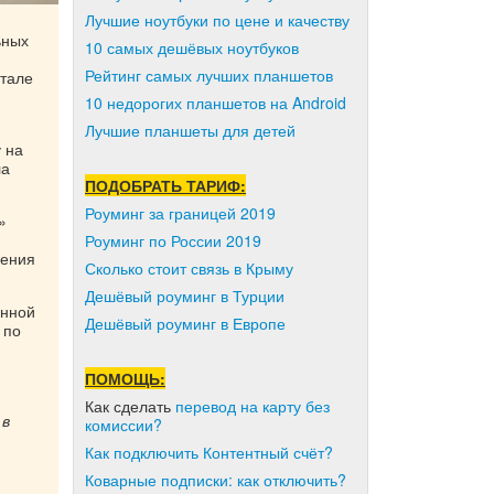
Лучшие ноутбуки по цене и качеству
ьных
10 самых дешёвых ноутбуков
Рейтинг самых лучших планшетов
ртале
10 недорогих планшетов на Android
Лучшие планшеты для детей
 на
ла
ПОДОБРАТЬ ТАРИФ:
Роуминг за границей 2019
»
Роуминг по России 2019
чения
Сколько стоит связь в Крыму
Дешёвый роуминг в Турции
онной
Дешёвый роуминг в Европе
 по
ПОМОЩЬ:
Как сделать
перевод на карту без
 в
комиссии?
Как подключить Контентный счёт?
Коварные подписки: как отключить?