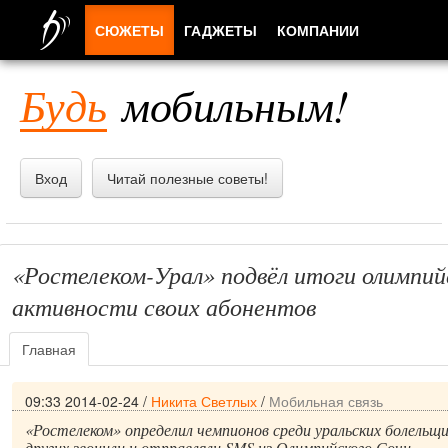
СЮЖЕТЫ
ГАДЖЕТЫ
КОМПАНИИ
ЛЮДИ
Будь
мобильным!
ПРИЛОЖЕНИЯ
Вход
Читай полезные советы!
«Ростелеком-Урал» подвёл итоги олимпий
активности своих абонентов
Главная
09:33 2014-02-24
/
Никита Светлых
/
Мобильная связь
«Ростелеком» определил чемпионов среди уральских болельщ
других звонили и отправляли SMS из Олимпийского Сочи.