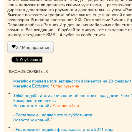
наши пользователи делились своими чувствами, – рассказывае
директор департамента роуминга и дополнительных услуг «Рос
Высокие показатели трафика объясняются еще и ценовой при
разговоров. В период проведения XXII Олимпийских Зимних Игр
Параолимпийских Зимних Игр для наших мобильных абонентов
роуминг. Все входящие – 0 рублей за минуту, все исходящие по
минуту, исходящее SMS – 4 рубля за сообщение».
2
/ Мне нравится
ПОХОЖИЕ СЮЖЕТЫ / 6
МегаФон подвёл итоги активности абонентов на 23 февраля
МегаФон Exclusive
/
Стас Кузьмин
Tele2 подвёл итоги активности абонентов в праздники: Челя
Кемерово отличились
Новости компаний
/
Ангелина Гор
«Ростелеком» подвёл итоги субботников
Новости компаний
/
«Ростелеком» подвёл финансовые итоги 2011 года