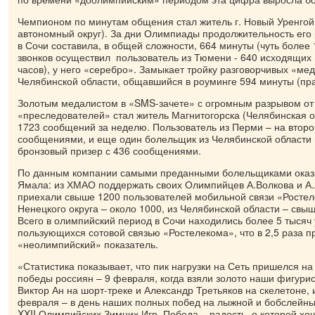
Чемпионом по минутам общения стал житель г. Новый Уренго
автономный округ). За дни Олимпиады продолжительность его
в Сочи составила, в общей сложности, 664 минуты (чуть более 
звонков осуществил пользователь из Тюмени - 640 исходящих 
часов), у него «серебро». Замыкает тройку разговорчивых «ме
Челябинской области, общавшийся в роуминге 594 минуты (прак
Золотым медалистом в «SMS-зачете» с огромным разрывом от
«преследователей» стал житель Магнитогорска (Челябинская о
1723 сообщений за неделю. Пользователь из Перми – на второ
сообщениями, и еще один болельщик из Челябинской области и
бронзовый призер с 436 сообщениями.
По данным компании самыми преданными болельщиками оказ
Ямала: из ХМАО поддержать своих Олимпийцев А.Волкова и А.
приехали свыше 1200 пользователей мобильной связи «Ростел
Ненецкого округа – около 1000, из Челябинской области – свы
Всего в олимпийский период в Сочи находились более 5 тысяч 
пользующихся сотовой связью «Ростелекома», что в 2,5 раза 
«неолимпийский» показатель.
«Статистика показывает, что пик нагрузки на Сеть пришелся н
победы россиян – 9 февраля, когда взяли золото наши фигурис
Виктор Ан на шорт-треке и Александр Третьяков на скелетоне, 
февраля – в день наших полных побед на лыжной и бобслейны
XXII Олимпийских Зимних Игр. Победа – радость, о которой хоч