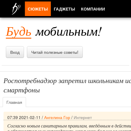
СЮЖЕТЫ
ГАДЖЕТЫ
КОМПАНИИ
ЛЮДИ
Будь
мобильным!
ПРИЛОЖЕНИЯ
Вход
Читай полезные советы!
Роспотребнадзор запретил школьникам и
смартфоны
Главная
07:39 2021-02-11
/
Ангелина Гор
/
Интернет
Согласно новым санитарным правилам, введённым в действие
в образовательных учреждениях, школьники больше не имею