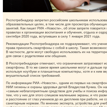
Роспотребнадзор запретил российским школьникам использов
образовательных целях, в том числе для просмотра обучающи
занятий. Как пишет РИА «Новости», об этом запрете говорится
правилах к организации воспитания и обучения, отдыха и оздо
сентября 2020 года, вступивших в силу 1 января 2021 года.
Рекомендации Роспотребнадзора не подразумевают, что учени
права приносить смартфоны с собой в школу. Такая возможнос
В частности, дети могут свободно использовать их на территор
для связи с родителями или общения.
В Роспотребнадзоре отмечают, что ограничения затрагивают и
смартфоны. В то же самое время школьники могут и дальше пр
используя ноутбуки и планшетные компьютеры, хотя и к ним в
внушительный список требований.
По информации РИА «Новости», одним из первых на смартфон
НИИ гигиены и охраны здоровья детей Владислав Кучма. Он н
«самым неблагоприятным средством для учебы и поиска инфо
тем, что у них для этого слишком маленькие экраны, и что раз
и расстояние от глаз учеников до их дисплеев при работе, не с
санитарным нормам. По мнению эксперта, устройства для учеб
информации должны иметь экран с диагональю не менее 12 д