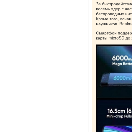
За быстродействи
восемь ядер с час
беспроводных инте
Кроме того, осна
наушников. Realm
Смартфон поддерж
карты microSD до 