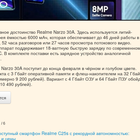
вное достоинство Realme Narzo 30A. Здесь используется литий-
ея ёмкостью 6000 мАч, которая обеспечивает до 46 дней работы в
52 часа разговоров или 27 часов просмотра потокового видео.
аппарат поддерживает 18-ваттную быструю зарядку по современно
. В комплекте поставки есть зарядное устройство аналогичной
.
Narzo 30A поступит до конца февраля в чёрном и голубом цвете.
кта с 3 Гбайт оперативной памяти и флеш-накопителем на 32 Гбай
имерно 9 200 рублей). Вариант с 4 Гбайт ОЗУ и 64 Гбайт ПЗУ обой
10 490 рублей).
тся
/ 6
оступный смартфон Realme C25s с рекордной автономностью:
 и цены