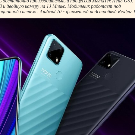
достаточно производительный процессор MediaTek Helio G85, 
 и двойную камеру на 13 Мпикс. Мобильник работает под
ационной системы Android 10 с фирменной надстройкой Realme 