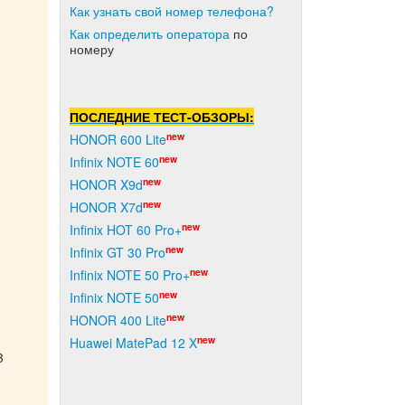
Как узнать свой номер телефона?
Как о
пределить оператора
по
номеру
ПОСЛЕДНИЕ ТЕСТ-ОБЗОРЫ:
new
HONOR 600 Lite
new
Infinix NOTE 60
new
HONOR X9d
new
HONOR X7d
new
Infinix HOT 60 Pro+
new
Infinix GT 30 Pro
new
Infinix NOTE 50 Pro+
new
Infinix NOTE 50
new
HONOR 400 Lite
new
Huawei MatePad 12 X
3