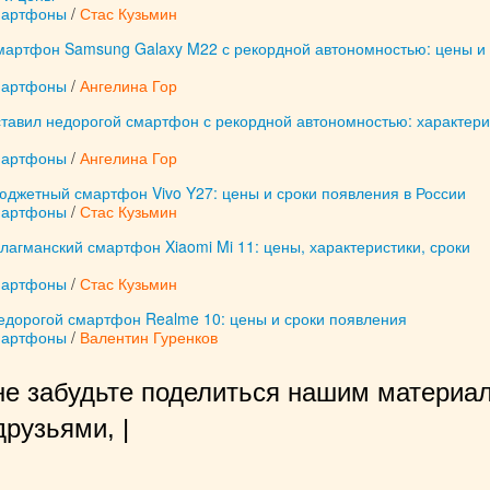
мартфоны
/
Стас Кузьмин
мартфон Samsung Galaxy M22 с рекордной автономностью: цены и
мартфоны
/
Ангелина Гор
тавил недорогой смартфон с рекордной автономностью: характери
мартфоны
/
Ангелина Гор
юджетный смартфон Vivo Y27: цены и сроки появления в России
мартфоны
/
Стас Кузьмин
агманский смартфон Xiaomi Mi 11: цены, характеристики, сроки
мартфоны
/
Стас Кузьмин
едорогой смартфон Realme 10: цены и сроки появления
мартфоны
/
Валентин Гуренков
не забудьте поделиться нашим материал
рузьями, нам будет очень приятно!
|