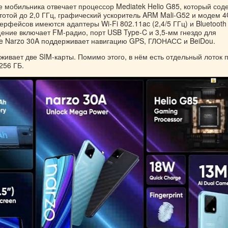
е мобильника отвечает процессор Mediatek Helio G85, который сод
тотой до 2,0 ГГц, графический ускоритель ARM Mali-G52 и модем 4
рфейсов имеются адаптеры Wi-Fi 802.11ac (2,4/5 ГГц) и Bluetooth 
щение включает FM-радио, порт USB Type-C и 3,5-мм гнездо для
e Narzo 30A поддерживает навигацию GPS, ГЛОНАСС и BeiDou.
ивает две SIM-карты. Помимо этого, в нём есть отдельный лоток 
256 ГБ.