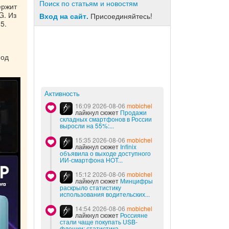
Поиск по статьям и новостям
ержит
G. Из
Вход на сайт.
Присоединяйтесь!
5.
под
Активность
16:09 2026-08-06
mobichel
лайкнул сюжет
Продажи
складных смартфонов в России
выросли на 55%:...
15:35 2026-08-06
mobichel
лайкнул сюжет
Infinix
объявила о выходе доступного
ИИ-смартфона HOT...
15:12 2026-08-06
mobichel
лайкнул сюжет
Минцифры
раскрыло статистику
использования водительских...
14:54 2026-08-06
mobichel
лайкнул сюжет
Россияне
стали чаще покупать USB-
флешки: статистика...