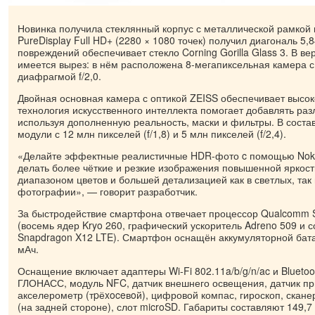
Новинка получила стеклянный корпус с металлической рамкой 
PureDisplay Full HD+ (2280 × 1080 точек) получил диагональ 5,
повреждений обеспечивает стекло Corning Gorilla Glass 3. В ве
имеется вырез: в нём расположена 8-мегапиксельная камера 
диафрагмой f/2,0.
Двойная основная камера с оптикой ZEISS обеспечивает высоко
технология искусственного интеллекта помогает добавлять ра
используя дополненную реальность, маски и фильтры. В соста
модули с 12 млн пикселей (f/1,8) и 5 млн пикселей (f/2,4).
«Делайте эффектные реалистичные HDR-фото c помощью Noki
делать более чёткие и резкие изображения повышенной яркос
диапазоном цветов и большей детализацией как в светлых, так
фотографии», — говорит разработчик.
За быстродействие смартфона отвечает процессор Qualcomm 
(восемь ядер Kryo 260, графический ускоритель Adreno 509 и 
Snapdragon X12 LTE). Смартфон оснащён аккумуляторной бат
мАч.
Оснащение включает адаптеры Wi-Fi 802.11a/b/g/n/ac и Bluetoo
ГЛОНАСС, модуль NFC, датчик внешнего освещения, датчик п
акселерометр (тpёxoceвoй), цифровой компас, гироскоп, скане
(на задней стороне), слот microSD. Габариты составляют 149,7 