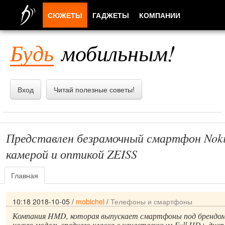
СЮЖЕТЫ
ГАДЖЕТЫ
КОМПАНИИ
ЛЮДИ
Будь
мобильным!
ПРИЛОЖЕНИЯ
Вход
Читай полезные советы!
Представлен безрамочный смартфон Nokia
камерой и оптикой ZEISS
Главная
10:18 2018-10-05
/
mobichel
/
Телефоны и смартфоны
Компания HMD, которая выпускает смартфоны под брендом 
новую модель среднего класса с качественным Full HD+ дисп