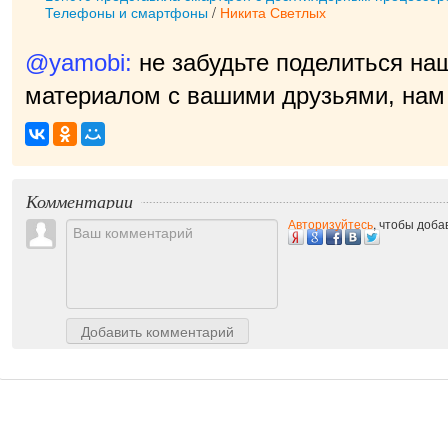
Телефоны и смартфоны
/
Никита Светлых
@yamobi:
не забудьте поделиться на
материалом с вашими друзьями, нам 
пр
|
Комментарии
Авторизуйтесь
, чтобы доб
Добавить комментарий