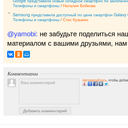
Google представила новый складной смартфон по заоблачн
Телефоны и смартфоны
/
Наталия Бобкова
Samsung представила доступный по цене смартфон Galaxy
Телефоны и смартфоны
/
Стас Кузьмин
@yamobi:
не забудьте поделиться на
материалом с вашими друзьями, нам 
прия
|
Комментарии
Авторизуйтесь
, чтобы доб
Добавить комментарий