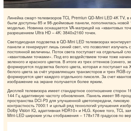
Линейка смарт-телевизоров TCL Premiun QD-Mini LED 4K TV, в 
были доступны 85 и 98-дюймовые панели, пополнилась новой
моделью. Новинка оснащается VA-матрицей на «квантовых точк
разрешением Ultra HD – 4K: 3840х2160 точек.
Светодиодная подсветка в QD-Mini LED телевизорах монтирует
панели и генерирует лишь синий свет, что позволяет излучать 
постоянной величины. Поток света поступает на отдельный сло
«квантовыми точками». Под его воздействием точки тоже начин
зеленого и красного цветов. В итоге из трех оттенков (синего, з
формируется подсветка белого цвета, которая и поступает на 
белого цвета за счёт управляющих транзисторов и трех RGB-с
формируется цвет каждого отдельного пикселя. За счет квантов
изображение на экране получается более ярким.
Дисплей телевизора имеет стандартное соотношение сторон 1
144 Гц адаптивную частоту обновления. Панель имеет 98-проц
пространства DCI-P3 для улучшенной цветопередачи, пиковую 
контрастность 7000:1 и целый ряд технологий улучшения изобр
Dolby Vision IQ, адаптивная HDR10+ и HLG. Кроме того, TCL з
Mini-LED широкие углы отображения – 178х178 градусов по вер