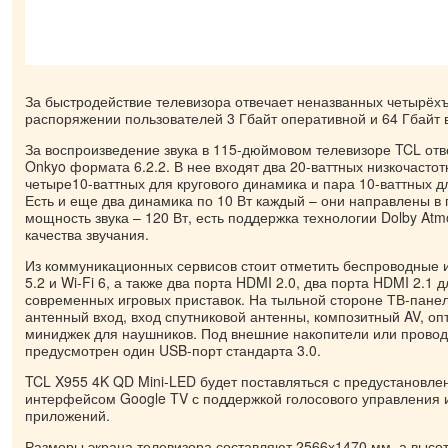
За быстродействие телевизора отвечает неназванных четырёх
распоряжении пользователей 3 Гбайт оперативной и 64 Гбайт 
За воспроизведение звука в 115-дюймовом телевизоре TCL от
Onkyo формата 6.2.2. В нее входят два 20-ваттных низкочасто
четыре10-ваттных для кругового динамика и пара 10-ваттных д
Есть и еще два динамика по 10 Вт каждый – они направлены в
мощность звука – 120 Вт, есть поддержка технологии Dolby At
качества звучания.
Из коммуникационных сервисов стоит отметить беспроводные 
5.2 и Wi-Fi 6, а также два порта HDMI 2.0, два порта HDMI 2.1
современных игровых приставок. На тыльной стороне ТВ-пане
антенный вход, вход спутниковой антенны, композитный AV, оп
миниджек для наушников. Под внешние накопители или пров
предусмотрен один USB-порт стандарта 3.0.
TCL X955 4K QD Mini-LED будет поставляться с предустановл
интерфейсом Google TV с поддержкой голосового управления 
приложений.
Размеры экрана телевизора составляют 2566х1470 мм, а высот