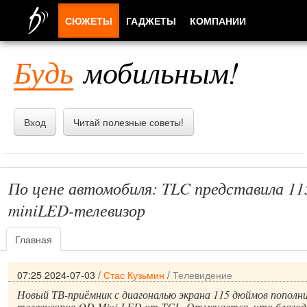
СЮЖЕТЫ
ГАДЖЕТЫ
КОМПАНИИ
ЛЮДИ
Будь
мобильным!
ПРИЛОЖЕНИЯ
Вход
Читай полезные советы!
По цене автомобиля: TLC представила 1
miniLED-телевизор
Главная
07:25 2024-07-03
/
Стас Кузьмин
/
Телевидение
Новый ТВ-приёмник с диагональю экрана 115 дюймов пополн
телевизоров QD Mini-LED от TCL. Отмечается, что благод