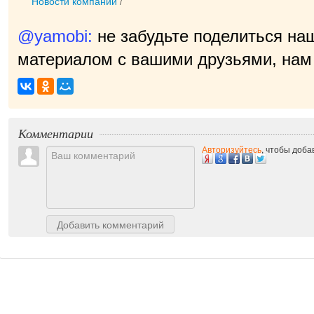
Новости компаний
/
@yamobi:
не забудьте поделиться на
материалом с вашими друзьями, нам 
п
|
Комментарии
Авторизуйтесь
, чтобы доб
Добавить комментарий