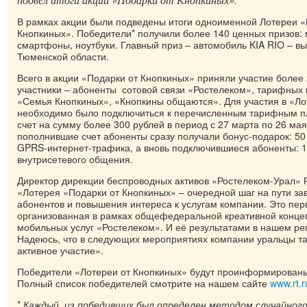
В рамках акции были подведены итоги одноименной Лотереи «
Кнопкиных». Победители* получили более 140 ценных призов:
смартфоны, ноутбуки. Главный приз – автомобиль KIA RIO – в
Тюменской области.
Всего в акции «Подарки от Кнопкиных» приняли участие более 
участники – абоненты сотовой связи «Ростелеком», тарифных
«Семья Кнопкиных», «Кнопкины общаются». Для участия в «Ло
необходимо было подключиться к перечисленным тарифным п
счет на сумму более 300 рублей в период с 27 марта по 26 мая
пополнившие счет абоненты сразу получали бонус-подарок: 50
GPRS-интернет-трафика, а вновь подключившиеся абоненты: 1
внутрисетевого общения.
Директор дирекции беспроводных активов «Ростелеком-Урал» 
«Лотерея «Подарки от Кнопкиных» – очередной шаг на пути за
абонентов и повышения интереса к услугам компании. Это пер
организованная в рамках общефедеральной креативной конц
мобильных услуг «Ростелеком». И её результатами в нашем ре
Надеюсь, что в следующих мероприятиях компании уральцы та
активное участие».
Победители «Лотереи от Кнопкиных» будут проинформированы
Полный список победителей смотрите на нашем сайте
www.rt.r
*
Каждый из победивших был определен методом случайного