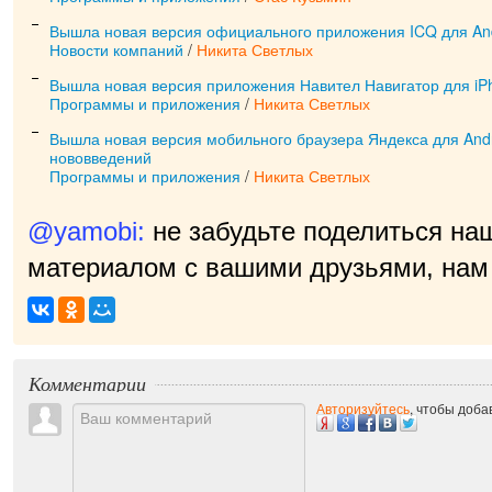
Вышла новая версия официального приложения ICQ для An
Новости компаний
/
Никита Светлых
Вышла новая версия приложения Навител Навигатор для iPh
Программы и приложения
/
Никита Светлых
Вышла новая версия мобильного браузера Яндекса для Andr
нововведений
Программы и приложения
/
Никита Светлых
@yamobi:
не забудьте поделиться на
материалом с вашими друзьями, нам 
приятно!
|
Комментарии
Авторизуйтесь
, чтобы доб