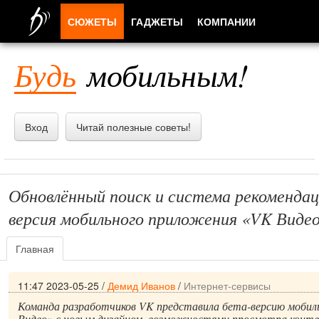
СЮЖЕТЫ
ГАДЖЕТЫ
КОМПАНИИ
ЛЮДИ
Будь
мобильным!
ПРИЛОЖЕНИЯ
Вход
Читай полезные советы!
Обновлённый поиск и система рекомендац
версия мобильного приложения «VK Виде
Главная
11:47 2023-05-25
/
Демид Иванов
/
Интернет-сервисы
Команда разработчиков VK представила бета-версию мобил
Видео» с новым дизайном, возможностями просмотра конте