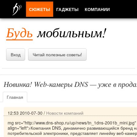
СЮЖЕТЫ
ГАДЖЕТЫ
КОМПАНИИ
ЛЮДИ
Будь
мобильным!
ПРИЛОЖЕНИЯ
Вход
Читай полезные советы!
Новинка! Web-камеры DNS — уже в прод
Главная
12:53 2010-07-30
/
Новости компаний
mg src="http://www.dns-shop.ru/up/news/tn_1dns-2001b_mini.jpg"
align="left">Компания DNS, динамично развивающийся бренд н
потребительской электроники, представляет линейку веб-каме