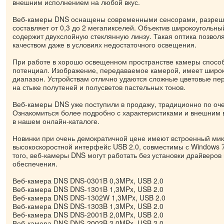
внешним исполнением на любой вкус.
Веб-камеры DNS оснащены современными сенсорами, разреш
составляет от 0,3 до 2 мегапикселей. Объектив широкоугольный
содержит двухслойную стеклянную линзу. Такая оптика позвол
качеством даже в условиях недостаточного освещения.
При работе в хорошо освещенном пространстве камеры способ
потенциал. Изображение, передаваемое камерой, имеет широ
диапазон. Устройствам отлично удаются сложные цветовые пе
на стыке полутеней и полусветов пастельных тонов.
Веб-камеры DNS уже поступили в продажу, традиционно по оче
Ознакомиться более подробно с характеристиками и внешним 
в нашем онлайн-каталоге.
Новинки при очень демократичной цене имеют встроенный ми
высокоскоростной интерфейс USB 2.0, совместимы с Windows 7
того, веб-камеры DNS могут работать без установки драйверов
обеспечения.
Веб-камера DNS DNS-0301B 0,3MPx, USB 2.0
Веб-камера DNS DNS-1301B 1,3MPx, USB 2.0
Веб-камера DNS DNS-1302W 1,3MPx, USB 2.0
Веб-камера DNS DNS-1303B 1,3MPx, USB 2.0
Веб-камера DNS DNS-2001B 2,0MPx, USB 2.0
Веб-камера DNS DNS-2002B 2,0MPx, USB 2.0