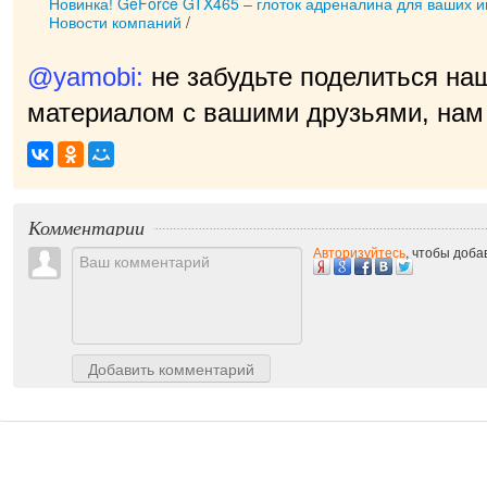
Новинка! GeForce GTX465 – глоток адреналина для ваших иг
Новости компаний
/
@yamobi:
не забудьте поделиться на
материалом с вашими друзьями, нам 
Комментарии
Авторизуйтесь
, чтобы доб
Добавить комментарий