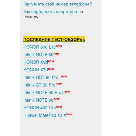
Как узнать свой номер телефона?
Как о
пределить оператора
по
номеру
ПОСЛЕДНИЕ ТЕСТ-ОБЗОРЫ:
new
HONOR 600 Lite
new
Infinix NOTE 60
new
HONOR X9d
new
HONOR X7d
new
Infinix HOT 60 Pro+
new
Infinix GT 30 Pro
new
Infinix NOTE 50 Pro+
new
Infinix NOTE 50
new
HONOR 400 Lite
new
Huawei MatePad 12 X