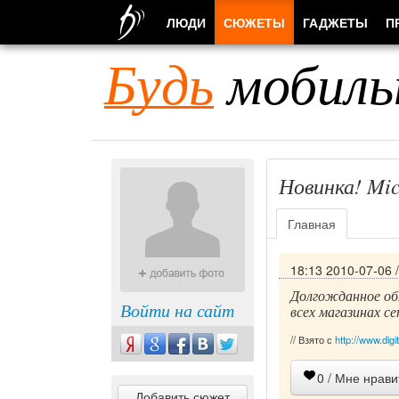
ЛЮДИ
СЮЖЕТЫ
ГАДЖЕТЫ
П
Будь
мобиль
Новинка! Mic
Главная
18:13 2010-07-06
Долгожданное обн
Войти на сайт
всех магазинах 
// Взято с
http://www.dig
0
/ Мне нрави
Добавить сюжет