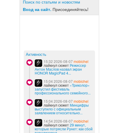
Поиск по статьям и новостям
Вход на сайт.
Присоединяйтесь!
Активность
15:32 2026-08-07
mobichel
лайкнул сюжет
Режиссер
Антон Маслов назвал экран
HONOR MagicPad 4...
15:04 2026-08-07
mobichel
лайкнул сюжет
«Триколор»
запустил фестиваль
профессионального семейного...
15:04 2026-08-07
mobichel
лайкнул сюжет
Минцифры
выступило с официальным
заявлением относительно...
14:54 2026-08-07
mobichel
лайкнул сюжет
29 минут,
которые потрясли Рунет: как сбой
парализовал...