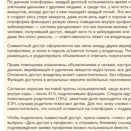
По данным платформы, каждый десятый пользователь время о
учётными данными с другими людьми, а среди тех, у кого есть
аккаунтов, иногда доступ к ним передаёт каждый пятый. Это м
и создает риск утери аккаунта, даже если речь идет о хорошо 
платформа фиксирует резкую смену поведения внутри профиля
заблокирован — система расценивает это как признак взлома. 
человек, получивший доступ, введёт кого-то в заблуждение ил
даже без злого умысла, — ответственность ляжет на владельца
Совместный доступ оформляется как связь между двумя вер
профилями, а логин и пароль остаются только у владельца. 
размещать и редактировать объявления и отвечать покупателям
Права помощника ограничены объявлениями и чатами: настро
данные, верификация и удаление аккаунта недоступны, все де
Отключить доступ владелец может самостоятельно, без обращ
Функция доступна в актуальных версиях мобильных приложений
Согласно опросам тестовой группы пользователей, чаще всего
внутри пары – около 41% подключивших функцию. Следом идут 
помогающие родителям (15%); заметная доля приходится на ро
5,5% случаев родители помогают детям. Для тех, кому сложно
самостоятельно, это способ оставаться на платформе с поддер
Чтобы подключить совместный доступ, нужно нажать «плюс» р
выбрать «Дать доступ к профилю» и отправить близкому ссылк
подтверждения заявки профилем можно пользоваться вместе. 