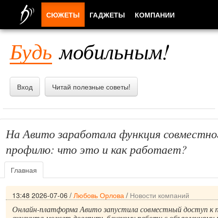
СЮЖЕТЫ
ГАДЖЕТЫ
КОМПАНИИ
ЛЮДИ
Будь
мобильным!
ПРИЛОЖЕНИЯ
Вход
Читай полезные советы!
На Авито заработала функция совместно
профилю: что это и как работает?
Главная
13:48 2026-07-06
/
Любовь Орлова
/
Новости компаний
Онлайн-платформа Авито запустила совместный доступ к п
аккаунта может доверить близкому работу с объявлениями 