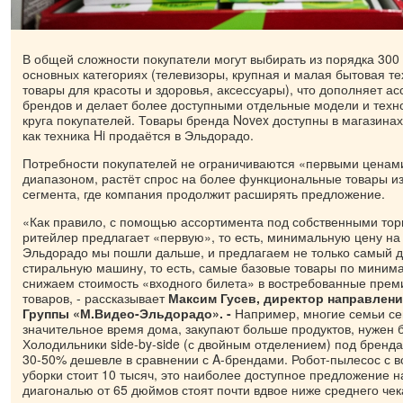
В общей сложности покупатели могут выбирать из порядка 300
основных категориях (телевизоры, крупная и малая бытовая те
товары для красоты и здоровья, аксессуары), что дополняет а
брендов и делает более доступными отдельные модели и техн
круга покупателей. Товары бренда Novex доступны в магазинах
как техника Hi продаётся в Эльдорадо.
Потребности покупателей не ограничиваются «первыми ценам
диапазоном, растёт спрос на более функциональные товары из
сегмента, где компания продолжит расширять предложение.
«Как правило, с помощью ассортимента под собственными то
ритейлер предлагает «первую», то есть, минимальную цену на
Эльдорадо мы пошли дальше, и предлагаем не только самый д
стиральную машину, то есть, самые базовые товары по минима
снижаем стоимость «входного билета» в востребованные прем
товаров, - рассказывает
Максим Гусев, директор направлени
Группы «М.Видео-Эльдорадо». -
Например, многие семьи се
значительное время дома, закупают больше продуктов, нужен 
Холодильники side-by-side (с двойным отделением) под бренда
30-50% дешевле в сравнении с A-брендами. Робот-пылесос с 
уборки стоит 10 тысяч, это наиболее доступное предложение н
диагональю от 65 дюймов стоят почти вдвое ниже среднего чек