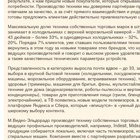
результате, к нам пришли новые покупатели, которые открыва
потребности. Производство техники мы доверяем партнёрам-
отвечаем за качество, а за счёт прямого взаимодействия и ряд
готовы предложить клиентам действительно привлекательную 
Максимальную долю техника собственных торговых марок в ш
занимает в холодильниках с верхней морозильной камерой – 38
43 дюймов – более 33%, в однодверных холодильниках – 32%, м
20%. Порядка 7% клиентов, уже ставших пользователями техник
вернулись в этом году за новыми товарами этих брендов, что н
ведущих производителей и говорит о высоком уровне удовлетв
а также качественных технических параметрах устройств.
Представленность в категориях выросла почти вдвое – до 33, 
выбора в крупной бытовой технике (холодильники, посудомоеч
машины, морозильное оборудование, встраиваемая техника), т
здоровья (триммеры, машинки для бритья, фены, мультистайле
технике для дома (водонагреватели, роботы-пылесосы и верт
кондиционеры), товарах для приготовления пищи (грили, блен
электрочайники), в ТВ появились новые модели телевизоров, в 
платформе Яндекса и Сбера, которые «впишутся» в «умный дом
широкому выбору контента.
М.Видео-Эльдорадо производят технику собственных торговых 
ведущих профильных производителей, например, Indesit, Midea,
продукции собирается локально, включая часть телевизоров, х
стиральных машин. Компания вместе с партнёрами разрабаты