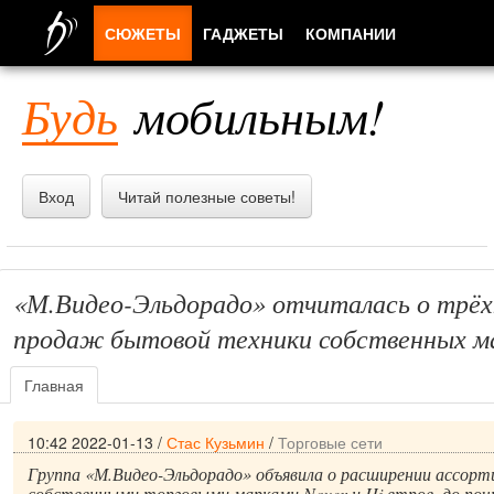
СЮЖЕТЫ
ГАДЖЕТЫ
КОМПАНИИ
ЛЮДИ
Будь
мобильным!
ПРИЛОЖЕНИЯ
Вход
Читай полезные советы!
«М.Видео-Эльдорадо» отчиталась о трё
продаж бытовой техники собственных м
Главная
10:42 2022-01-13
/
Стас Кузьмин
/
Торговые сети
Группа «М.Видео-Эльдорадо» объявила о расширении ассор
собственными торговыми марками Novex и Hi втрое, до поч