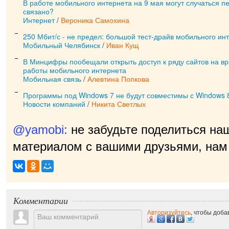
В работе мобильного интернета на 9 мая могут случаться пе
связано?
Интернет
/
Вероника Самохина
250 Мбит/с - не предел: большой тест-драйв мобильного ин
Мобильный Челябинск
/
Иван Кущ
В Минцифры пообещали открыть доступ к ряду сайтов на в
работы мобильного интернета
Мобильная связь
/
Алевтина Попкова
Программы под Windows 7 не будут совместимы с Windows 
Новости компаний
/
Никита Светлых
@yamobi:
не забудьте поделиться на
материалом с вашими друзьями, нам 
Комментарии
Авторизуйтесь
, чтобы доб