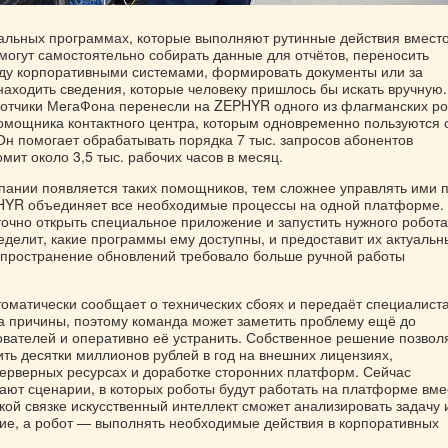
иальных программах, которые выполняют рутинные действия вмест
могут самостоятельно собирать данные для отчётов, переносить
у корпоративными системами, формировать документы или за
находить сведения, которые человеку пришлось бы искать вручную.
отчики МегаФона перенесли на ZEPHYR одного из флагманских ро
омощника контактного центра, которым одновременно пользуются 
Он помогает обрабатывать порядка 7 тыс. запросов абонентов
мит около 3,5 тыс. рабочих часов в месяц.
пании появляется таких помощников, тем сложнее управлять ими 
HYR объединяет все необходимые процессы на одной платформе.
очно открыть специальное приложение и запустить нужного робота
еделит, какие программы ему доступны, и предоставит их актуальн
спространение обновлений требовало больше ручной работы
томатически сообщает о технических сбоях и передаёт специалист
а причины, поэтому команда может заметить проблему ещё до
вателей и оперативно её устранить. Собственное решение позвол
ть десятки миллионов рублей в год на внешних лицензиях,
ерверных ресурсах и доработке сторонних платформ. Сейчас
ают сценарии, в которых роботы будут работать на платформе вме
кой связке искусственный интеллект сможет анализировать задачу 
ие, а робот — выполнять необходимые действия в корпоративных