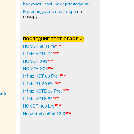
Как узнать свой номер телефона?
Как о
пределить оператора
по
номеру
ПОСЛЕДНИЕ ТЕСТ-ОБЗОРЫ:
new
HONOR 600 Lite
new
Infinix NOTE 60
new
HONOR X9d
new
HONOR X7d
new
Infinix HOT 60 Pro+
new
Infinix GT 30 Pro
new
Infinix NOTE 50 Pro+
ний
new
Infinix NOTE 50
new
HONOR 400 Lite
new
Huawei MatePad 12 X