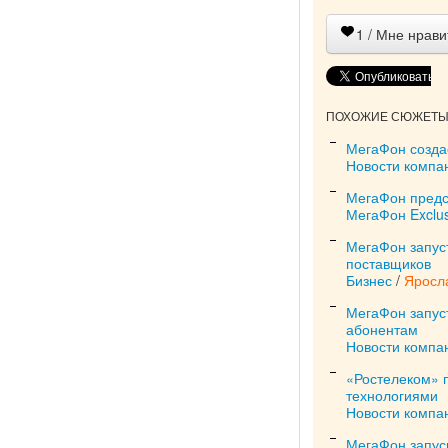
1
/ Мне нрави
ПОХОЖИЕ СЮЖЕТЫ 
МегаФон созда
Новости компа
МегаФон предс
МегаФон Exclus
МегаФон запус
поставщиков
Бизнес
/
Яросл
МегаФон запус
абонентам
Новости компа
«Ростелеком» 
технологиями
Новости компа
МегаФон запус