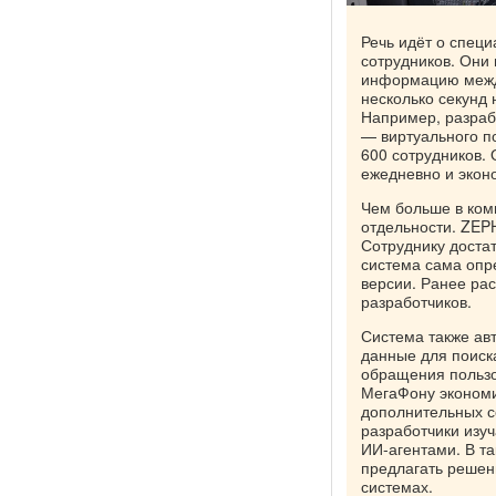
Речь идёт о спец
сотрудников. Они 
информацию межд
несколько секунд 
Например, разраб
— виртуального п
600 сотрудников. 
ежедневно и эконо
Чем больше в ком
отдельности. ZEP
Сотруднику достат
система сама опр
версии. Ранее ра
разработчиков.
Система также ав
данные для поиск
обращения пользо
МегаФону экономи
дополнительных с
разработчики изуч
ИИ-агентами. В та
предлагать решен
системах.