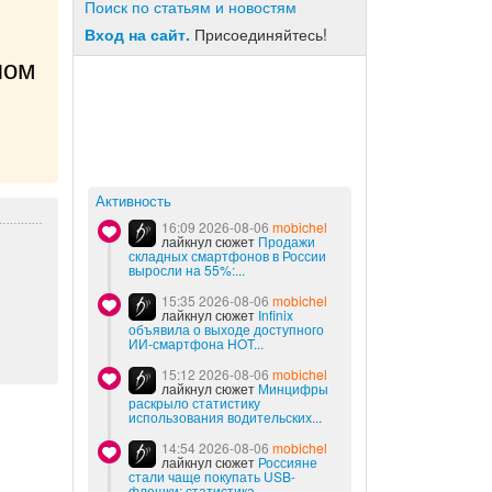
Поиск по статьям и новостям
Вход на сайт.
Присоединяйтесь!
ом 
Активность
16:09 2026-08-06
mobichel
лайкнул сюжет
Продажи
складных смартфонов в России
выросли на 55%:...
15:35 2026-08-06
mobichel
лайкнул сюжет
Infinix
объявила о выходе доступного
ИИ-смартфона HOT...
15:12 2026-08-06
mobichel
лайкнул сюжет
Минцифры
раскрыло статистику
использования водительских...
14:54 2026-08-06
mobichel
лайкнул сюжет
Россияне
стали чаще покупать USB-
флешки: статистика...