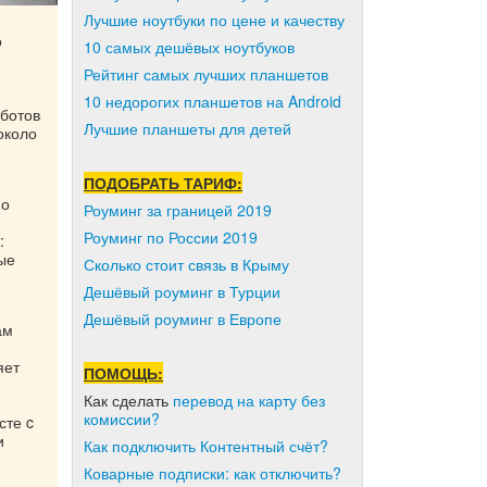
Лучшие ноутбуки по цене и качеству
о
10 самых дешёвых ноутбуков
Рейтинг самых лучших планшетов
10 недорогих планшетов на Android
ботов
Лучшие планшеты для детей
около
ПОДОБРАТЬ ТАРИФ:
по
Роуминг за границей 2019
Роуминг по России 2019
:
ые
Сколько стоит связь в Крыму
Дешёвый роуминг в Турции
Дешёвый роуминг в Европе
ам
яет
ПОМОЩЬ:
Как сделать
перевод на карту без
комиссии?
сте c
и
Как подключить Контентный счёт?
Коварные подписки: как отключить?