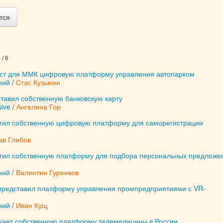
тся
/ 6
ст для ММК цифровую платформу управления автопарком
ний
/
Стас Кузьмин
тавил собственную банковскую карту
ive
/
Ангелина Гор
тил собственную цифровую платформу для саморегистрации
ав Глебов
тил собственную платформу для подбора персональных предложе
ний
/
Валентин Гуренков
представил платформу управления промпредприятиями с VR-
ний
/
Иван Кущ
кает собственную платформу телемедицины в России