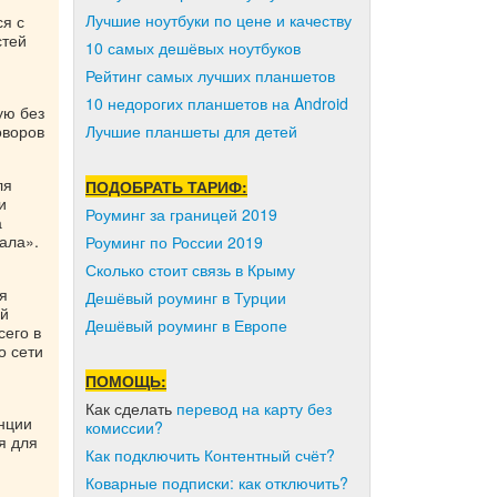
Лучшие ноутбуки по цене и качеству
ся с
стей
10 самых дешёвых ноутбуков
Рейтинг самых лучших планшетов
10 недорогих планшетов на Android
ую без
оворов
Лучшие планшеты для детей
ля
ПОДОБРАТЬ ТАРИФ:
и
Роуминг за границей 2019
а
ала».
Роуминг по России 2019
Сколько стоит связь в Крыму
я
Дешёвый роуминг в Турции
ой
Дешёвый роуминг в Европе
его в
о сети
ПОМОЩЬ:
Как сделать
перевод на карту без
нции
комиссии?
я для
Как подключить Контентный счёт?
Коварные подписки: как отключить?