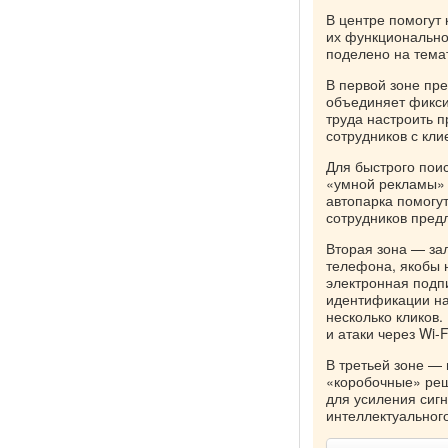
В центре помогут
их функционально
поделено на тема
В первой зоне пр
объединяет фикси
труда настроить п
сотрудников с кли
Для быстрого пои
«умной рекламы» 
автопарка помогу
сотрудников пред
Вторая зона — за
телефона, якобы 
электронная подп
идентификации на
несколько кликов.
и атаки через Wi-
В третьей зоне —
«коробочные» реш
для усиления сиг
интеллектуальног