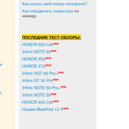
Как узнать свой номер телефона?
Как о
пределить оператора
по
номеру
ПОСЛЕДНИЕ ТЕСТ-ОБЗОРЫ:
new
HONOR 600 Lite
new
Infinix NOTE 60
new
HONOR X9d
ти
new
HONOR X7d
new
Infinix HOT 60 Pro+
new
Infinix GT 30 Pro
new
Infinix NOTE 50 Pro+
а
new
Infinix NOTE 50
new
HONOR 400 Lite
new
Huawei MatePad 12 X