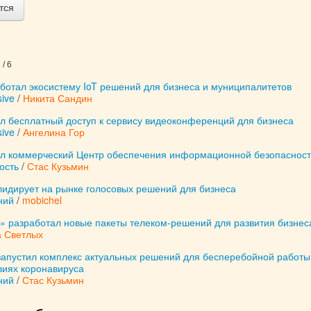
тся
/ 6
ботал экосистему IoT решений для бизнеса и муниципалитетов
ive
/
Никита Сандин
л бесплатный доступ к сервису видеоконференций для бизнеса
ive
/
Ангелина Гор
л коммерческий Центр обеспечения информационной безопаснос
ость
/
Стас Кузьмин
лидирует на рынке голосовых решений для бизнеса
ний
/
mobichel
с» разработал новые пакеты телеком-решений для развития бизнес
а Светлых
запустил комплекс актуальных решений для бесперебойной работы
виях коронавируса
ний
/
Стас Кузьмин