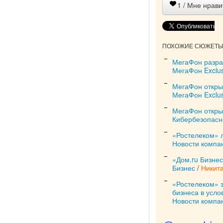
1
/ Мне нрави
ПОХОЖИЕ СЮЖЕТЫ 
МегаФон разра
МегаФон Exclus
МегаФон откры
МегаФон Exclus
МегаФон откры
Кибербезопасн
«Ростелеком» 
Новости компа
«Дом.ru Бизне
Бизнес
/
Никит
«Ростелеком» 
бизнеса в усло
Новости компа