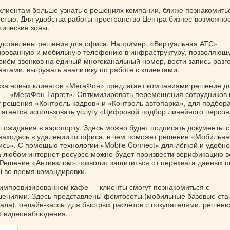
 клиентам больше узнать о решениях компании, ближе познакомить
стью. Для удобства работы пространство Центра бизнес-возможно
тические зоны.
едставлены решения для офиса. Например, «Виртуальная АТС»
рованную и мобильную телефонию в инфраструктуру, позволяющ
риём звонков на единый многоканальный номер, вести запись разг
ентами, выгружать аналитику по работе с клиентами.
ска новых клиентов «МегаФон» предлагает компаниями решение д
— «МегаФон Таргет». Оптимизировать перемещения сотрудников 
т решения «Контроль кадров» и «Контроль автопарка», для подбор
лагается использовать услугу «Цифровой подбор линейного персон
л ожидания в аэропорту. Здесь можно будет подписать документы с
находясь в удалении от офиса, в чём поможет решение «Мобильна
ись». С помощью технологии «Mobile Connect» для лёгкой и удобн
 любом интернет-ресурсе можно будет произвести верификацию вс
 Решение «Антивзлом» позволит защититься от перехвата данных п
Fi во время командировки.
 импровизированном кафе — клиенты смогут познакомиться с
ениями. Здесь представлены фемтосоты (мобильные базовые ста
нала), онлайн-кассы для быстрых расчётов с покупателями, решени
о видеонаблюдения.