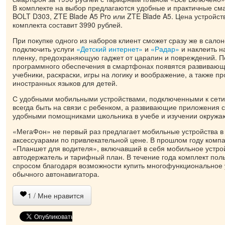
В комплекте на выбор предлагаются удобные и практичные см
BOLT D303, ZTE Blade A5 Pro или ZTE Blade A5. Цена устройст
комплекта составит 3990 рублей.
При покупке одного из наборов клиент сможет сразу же в сал
подключить услуги
«Детский интернет»
и
«Радар»
и наклеить 
пленку, предохраняющую гаджет от царапин и повреждений. 
программного обеспечения в смартфонах появятся развивающ
учебники, раскраски, игры на логику и воображение, а также п
иностранных языков для детей.
С удобными мобильными устройствами, подключенными к сет
всегда быть на связи с ребенком, а развивающие приложения 
удобными помощниками школьника в учебе и изучении окружа
«МегаФон» не первый раз предлагает мобильные устройства в 
аксессуарами по привлекательной цене. В прошлом году комп
«Планшет для водителя», включавший в себя мобильное устрой
автодержатель и тарифный план. В течение года комплект по
спросом благодаря возможности купить многофункциональное 
обычного автонавигатора.
1
/ Мне нравится