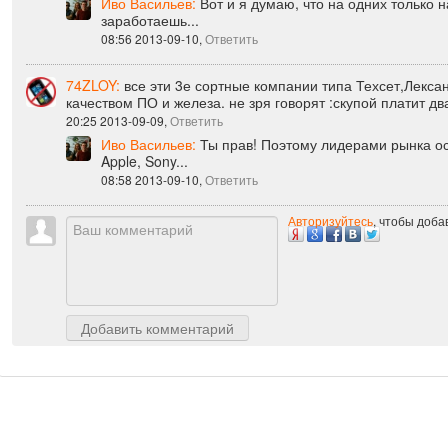
17:44 2013-09-09,
Ответить
Иво Васильев:
Вот и я думаю, что на одних только 
заработаешь...
08:56 2013-09-10,
Ответить
74ZLOY:
все эти 3е сортные компании типа Техсет,Лекса
качеством ПО и железа. не зря говорят :скупой платит д
20:25 2013-09-09,
Ответить
Иво Васильев:
Ты прав! Поэтому лидерами рынка о
Apple, Sony...
08:58 2013-09-10,
Ответить
Авторизуйтесь
, чтобы доб
Добавить комментарий