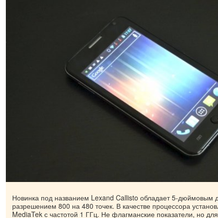
Новинка под названием Lexand Callisto обладает 5-дюймовым 
разрешением 800 на 480 точек. В качестве процессора устано
MediaTek с частотой 1 ГГц. Не флагманские показатели, но для