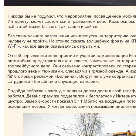
Никогда бы не подумал, что мероприятие, посвященное мобил
Интернету, может состояться в трамвайном депо. Казалось бы,
всё в этой жизни бывает. Так вышло и сейчас.
Без специального разрешения или пропуска на территорию юж
человеку не пройти. Но стоило сказать волшебную фразу на К
Wi-Fi», как все двери оказывались открытыми.
О всей серьезности мероприятия и участии администрации Ека
автомобили представительского класса, замеченные на террит
троллейбусного депо. Они серьезно контрастировали со стар
прошлого века и техниками, слесарями в грязной одежде. А из
№18 с яркой рекламой «Билайна». Вокруг него уже собрались 
сотрудники «Билайна» и служащие из мэрии.
Подойдя поближе к вагону, я первым делом достал свой телефо
работал. Девайс сразу же подцепился к бесплатному Интернету
шустро. Замер скорости показал 3,11 Мбит/с на входящем поток
исходящем потоке. У коллег мобильники показывали аналогич