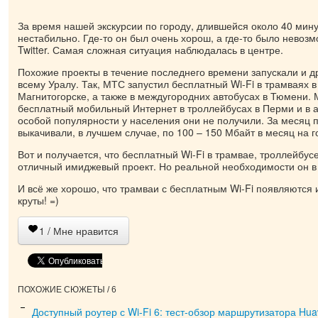
За время нашей экскурсии по городу, длившейся около 40 мину
нестабильно. Где-то он был очень хорош, а где-то было невозм
Twitter. Самая сложная ситуация наблюдалась в центре.
Похожие проекты в течение последнего времени запускали и д
всему Уралу. Так, МТС запустил бесплатный Wi-Fi в трамваях 
Магнитогорске, а также в междугородних автобусах в Тюмени.
бесплатный мобильный Интернет в троллейбусах в Перми и в а
особой популярности у населения они не получили. За месяц 
выкачивали, в лучшем случае, по 100 – 150 Мбайт в месяц на г
Вот и получается, что бесплатный Wi-Fi в трамвае, троллейбус
отличный имиджевый проект. Но реальной необходимости он в 
И всё же хорошо, что трамваи с бесплатным Wi-Fi появляются 
круты! =)
1
/ Мне нравится
ПОХОЖИЕ СЮЖЕТЫ / 6
Доступный роутер с Wi-Fi 6: тест-обзор маршрутизатора Hua