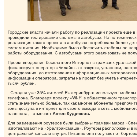
Городские власти начали работу по реализации проекта ещё в 
проводили тестирование системы в автобусах. Но по техничес
реализация такого проекта в автобусах потребовала более де
систем питания. Необходимо было обеспечить стабильное нап
работы оборудования. С автобусами этого реализовать не полу
Проект внедрения бесплатного Интернет в трамваях уральско
финансирует оператор «Билайн»: от закупки, установки, настр
оборудования, до изготовления информационных материалов 
информации оператора, затраты на проект без учета интернет
тысяч рублей.
- Сегодня уже 35% жителей Екатеринбурга используют мобиль
телефона. Благодаря проекту «Wi-Fi в общественном транспор
стать значительно больше, так как многие абоненты предпочи
зоны доступа в интернет для своего выхода в сеть с мобильно
планшета, - отмечает
Антон Кудряшов.
Для размещения роутеров были выбраны трамваи марки «Спек
изготавливают на «Уралтрансмаше». Роутеры расположены в к
центральной консоли внутри. Питание они получают от бортово