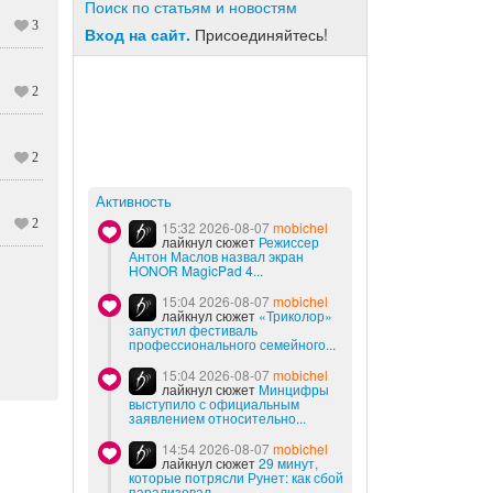
Поиск по статьям и новостям
3
Вход на сайт.
Присоединяйтесь!
2
2
Активность
2
15:32 2026-08-07
mobichel
лайкнул сюжет
Режиссер
Антон Маслов назвал экран
HONOR MagicPad 4...
15:04 2026-08-07
mobichel
лайкнул сюжет
«Триколор»
запустил фестиваль
профессионального семейного...
15:04 2026-08-07
mobichel
лайкнул сюжет
Минцифры
выступило с официальным
заявлением относительно...
14:54 2026-08-07
mobichel
лайкнул сюжет
29 минут,
которые потрясли Рунет: как сбой
парализовал...