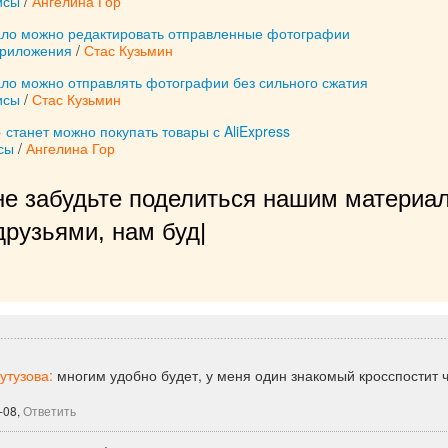
исы
/
Ангелина Гор
ало можно редактировать отправленные фотографии
приложения
/
Стас Кузьмин
ало можно отправлять фотографии без сильного сжатия
исы
/
Стас Кузьмин
 станет можно покупать товары с AliExpress
сы
/
Ангелина Гор
не забудьте поделиться нашим материал
рузьями, нам будет очень приятно!
|
утузова:
многим удобно будет, у меня один знакомый кросспостит 
-08,
Ответить