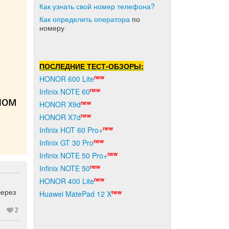
Как узнать свой номер телефона?
Как о
пределить оператора
по
номеру
ПОСЛЕДНИЕ ТЕСТ-ОБЗОРЫ:
new
HONOR 600 Lite
new
Infinix NOTE 60
ом 
new
HONOR X9d
new
HONOR X7d
new
Infinix HOT 60 Pro+
new
Infinix GT 30 Pro
new
Infinix NOTE 50 Pro+
new
Infinix NOTE 50
new
HONOR 400 Lite
через
new
Huawei MatePad 12 X
2