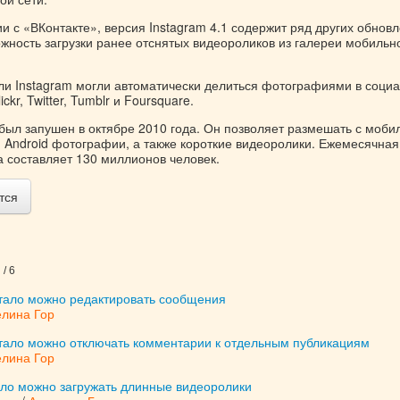
 с «ВКонтакте», версия Instagram 4.1 содержит ряд других обновл
ожность загрузки ранее отснятых видеороликов из галереи мобильн
ли Instagram могли автоматически делиться фотографиями в соци
ckr, Twitter, Tumblr и Foursquare.
 был запушен в октябре 2010 года. Он позволяет размешать с моби
и Android фотографии, а также короткие видеоролики. Ежемесячная
а составляет 130 миллионов человек.
тся
/ 6
стало можно редактировать сообщения
елина Гор
стало можно отключать комментарии к отдельным публикациям
елина Гор
ало можно загружать длинные видеоролики