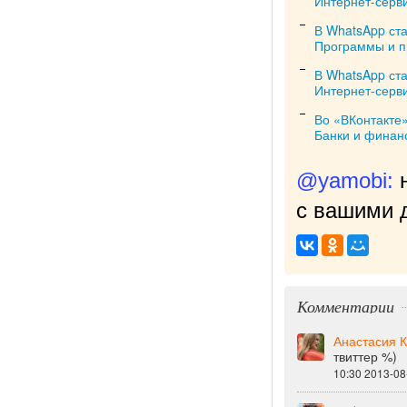
Интернет-серв
В WhatsApp ст
Программы и 
В WhatsApp ст
Интернет-серв
Во «ВКонтакте»
Банки и финан
@yamobi:
с вашими д
Комментарии
Анастасия К
твиттер %)
10:30 2013-08