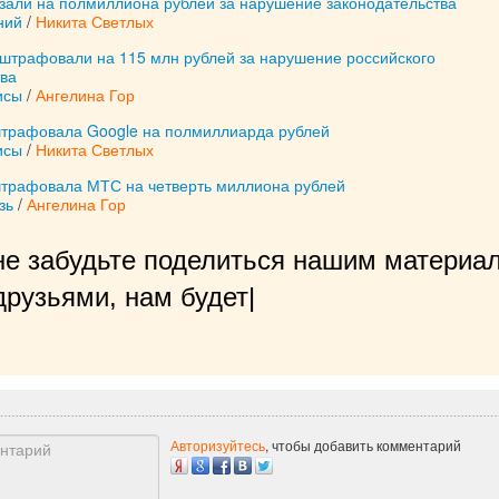
азали на полмиллиона рублей за нарушение законодательства
ний
/
Никита Светлых
штрафовали на 115 млн рублей за нарушение российского
тва
исы
/
Ангелина Гор
трафовала Google на полмиллиарда рублей
исы
/
Никита Светлых
трафовала МТС на четверть миллиона рублей
зь
/
Ангелина Гор
не забудьте поделиться нашим материал
рузьями, нам будет очень приятно!
|
Авторизуйтесь
, чтобы добавить комментарий