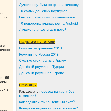
Лучшие ноутбуки по цене и качеству
10 самых дешёвых ноутбуков
из
Рейтинг самых лучших планшетов
онних
10 недорогих планшетов на Android
Лучшие планшеты для детей
о
ПОДОБРАТЬ ТАРИФ:
и в
Роуминг за границей 2019
начено
Роуминг по России 2019
Сколько стоит связь в Крыму
Дешёвый роуминг в Турции
Дешёвый роуминг в Европе
 в 155
тобы
ПОМОЩЬ:
но 13
Как сделать
перевод на карту без
комиссии?
Как подключить Контентный счёт?
Коварные подписки: как отключить?
ения