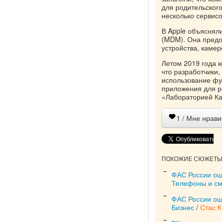
для родительского
несколько сервис
В Apple объяснял
(MDM). Она предо
устройства, камер
Летом 2019 года 
что разработчики
использование фун
приложения для ро
«Лабораторией Ка
1
/ Мне нрави
ПОХОЖИЕ СЮЖЕТЫ 
ФАС России ош
Телефоны и с
ФАС России ош
Бизнес
/
Стас 