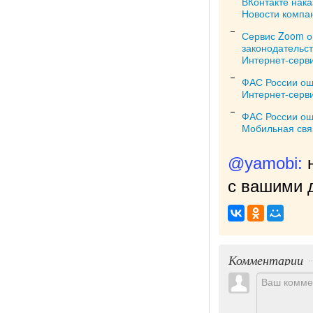
ВКонтакте нак
Новости компа
Сервис Zoom о
законодательс
Интернет-серв
ФАС России ош
Интернет-серв
ФАС России ош
Мобильная свя
@yamobi:
с вашими д
Комментарии