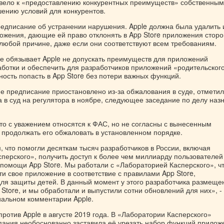
ивело к «предоставлению конкурентных преимуществ» собственным
шению условий для конкурентов.
едписание об устранении нарушения. Apple должна была удалить 
ожения, дающие ей право отклонять в App Store приложения стор
 любой причине, даже если они соответствуют всем требованиям.
е обязывает Apple не допускать преимуществ для приложений
аботки и обеспечить для разработчиков приложений «родительског
ость попасть в App Store без потери важных функций.
е предписание приостановлено из-за обжалования в суде, отметил
 в суд на регулятора в ноябре, следующее заседание по делу наз
что с уважением относятся к ФАС, но не согласны с вынесенным
 продолжать его обжаловать в установленном порядке.
 что помогли десяткам тысяч разработчиков в России, включая
перского», получить доступ к более чем миллиарду пользователей
 помощи App Store. Мы работали с «Лабораторией Касперского», ч
и свое приложение в соответствие с правилами App Store,
ля защиты детей. В данный момент у этого разработчика размеще
Store, и мы обработали и выпустили сотни обновлений для них», -
иальном комментарии Apple.
ротив Apple в августе 2019 года. В «Лаборатории Касперского»
мпания необоснованно заставила её урезать набор функций прилож