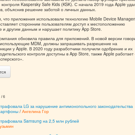
 контроля Kaspersky Safe Kids (KSK). С начала 2019 года Apple уд
ов, объяснив решение заботой о личных данных.
и, что приложения использовали технологию Mobile Device Manage
ставляет сторонним пользователям доступ к местоположению
е и другим данным и нарушает политику App Store.
компания обновила правила для приложений. В новой версии говор
, использующие MDM, должны запрашивать разрешение на
кции у Apple. В 2020 году разработчики получили одобрение и их
дительского контроля доступны в App Store, также Apple работает 
сперского».
тся
/ 6
трафовала LG за нарушение антимонопольного законодательства
мартфоны
/
Ангелина Гор
трафовала Samsung на 2,5 млн рублей
Кузьмин