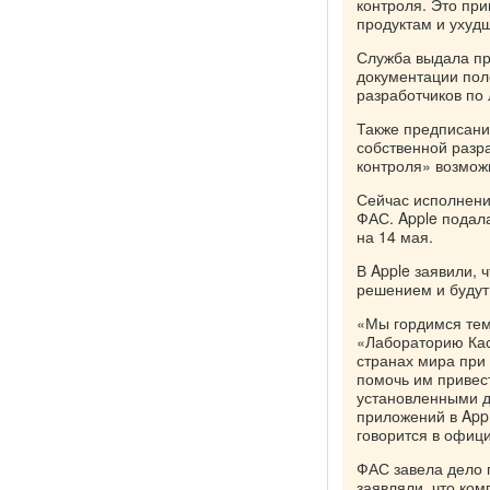
контроля. Это пр
продуктам и ухуд
Служба выдала пр
документации пол
разработчиков по
Также предписани
собственной разр
контроля» возможн
Сейчас исполнени
ФАС. Apple подала
на 14 мая.
В Apple заявили, 
решением и будут
«Мы гордимся тем,
«Лабораторию Кас
странах мира при
помочь им привест
установленными д
приложений в App 
говорится в офиц
ФАС завела дело п
заявляли, что ко