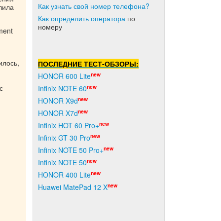
Как узнать свой номер телефона?
алила
Как о
пределить оператора
по
номеру
ment
илось,
ПОСЛЕДНИЕ ТЕСТ-ОБЗОРЫ:
new
HONOR 600 Lite
new
с
Infinix NOTE 60
new
HONOR X9d
new
HONOR X7d
new
Infinix HOT 60 Pro+
new
Infinix GT 30 Pro
new
Infinix NOTE 50 Pro+
new
Infinix NOTE 50
new
HONOR 400 Lite
new
Huawei MatePad 12 X